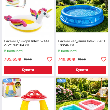
Басейн єдиноріг Intex 57441
Басейн надувний Intex 58431
272*193*104 см
188*46 см
В наявності
В наявності
785,65
749,80
₴
₴
827 ₴
815 ₴
Купити
Купити
–5%
–5%