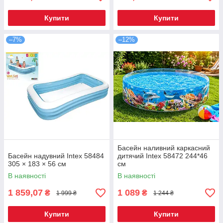
Купити
Купити
–7%
–12%
Басейн наливний каркасний
Басейн надувний Intex 58484
дитячий Intex 58472 244*46
305 × 183 × 56 см
см
В наявності
В наявності
1 859,07
1 089
₴
₴
1 999 ₴
1 244 ₴
Купити
Купити