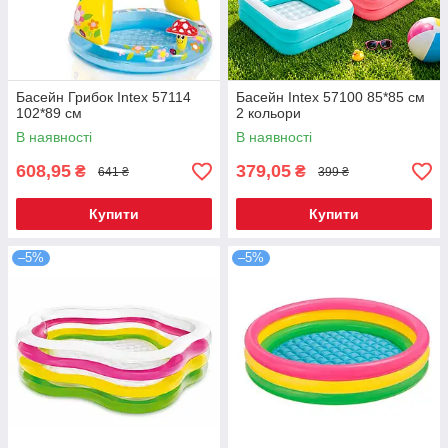
Басейн Грибок Intex 57114
Басейн Intex 57100 85*85 см
102*89 см
2 кольори
В наявності
В наявності
608,95
379,05
₴
₴
641 ₴
399 ₴
Купити
Купити
–5%
–5%