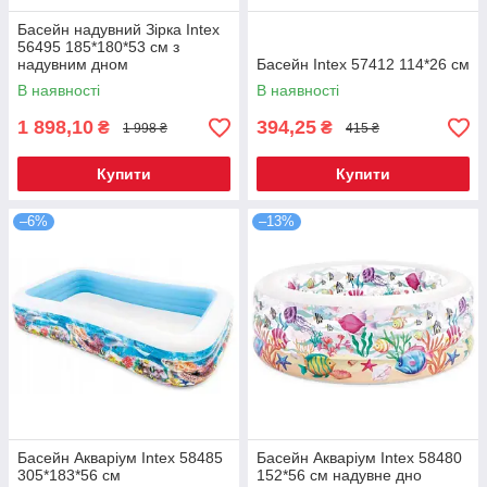
Басейн надувний Зірка Intex
56495 185*180*53 см з
надувним дном
Басейн Intex 57412 114*26 см
В наявності
В наявності
1 898,10
394,25
₴
₴
1 998 ₴
415 ₴
Купити
Купити
–6%
–13%
Басейн Акваріум Intex 58485
Басейн Акваріум Intex 58480
305*183*56 см
152*56 см надувне дно