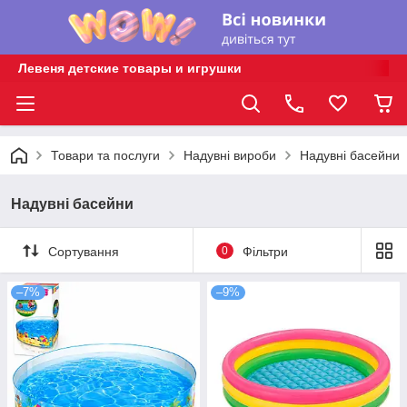
Левеня детские товары и игрушки
Товари та послуги
Надувні вироби
Надувні басейни
Надувні басейни
Сортування
0
Фільтри
–7%
–9%