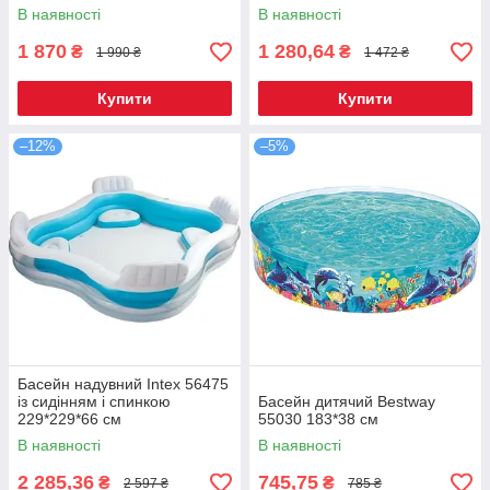
В наявності
В наявності
1 870
1 280,64
₴
₴
1 990 ₴
1 472 ₴
Купити
Купити
–12%
–5%
Басейн надувний Intex 56475
із сидінням і спинкою
Басейн дитячий Bestway
229*229*66 см
55030 183*38 см
В наявності
В наявності
2 285,36
745,75
₴
₴
2 597 ₴
785 ₴