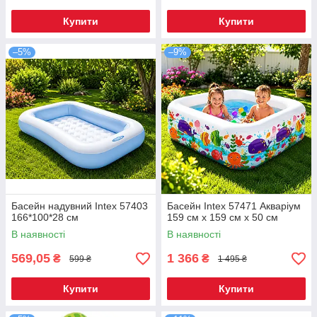
Купити
Купити
–5%
–9%
Басейн надувний Intex 57403
Басейн Intex 57471 Акваріум
166*100*28 см
159 см x 159 см х 50 см
В наявності
В наявності
569,05
1 366
₴
₴
599 ₴
1 495 ₴
Купити
Купити