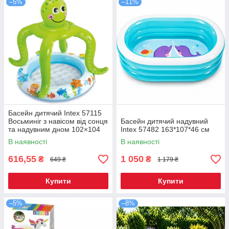
–5%
–11%
Басейн дитячий Intex 57115
Восьминіг з навісом від сонця
Басейн дитячий надувний
та надувним дном 102×104
Intex 57482 163*107*46 см
см
В наявності
В наявності
616,55
1 050
₴
₴
649 ₴
1 179 ₴
Купити
Купити
–5%
–8%