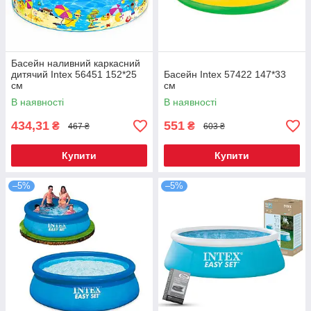
Басейн наливний каркасний
дитячий Intex 56451 152*25
Басейн Intex 57422 147*33
см
см
В наявності
В наявності
434,31
551
₴
₴
467 ₴
603 ₴
Купити
Купити
–5%
–5%