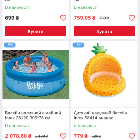
В наявності
В наявності
699
759,05
₴
₴
799 ₴
Купити
Купити
–5%
–5%
Басейн наливний сімейний
Дитячий надувний басейн
Intex 28120 305*76 см
Intex 58414 ананас
В наявності
В наявності
2 078,60
779
₴
₴
2 188 ₴
820 ₴