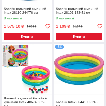
Басейн наливний сімейний
Басейн наливний сімейний
Intex 28110 244*76 см
Intex 28101 183*51 см
В наявності
В наявності
1 575,10
1 109
₴
₴
1 658 ₴
1 167 ₴
Купити
Купити
–5%
Дитячий надувний басейн із
кульками Intex 48674 86*25
Басейн Intex 56441 168*46
см
см