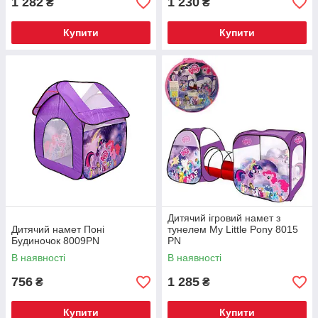
1 282
1 230
₴
₴
Купити
Купити
Дитячий ігровий намет з
Дитячий намет Поні
тунелем My Little Pony 8015
Будиночок 8009PN
PN
В наявності
В наявності
756
1 285
₴
₴
Купити
Купити