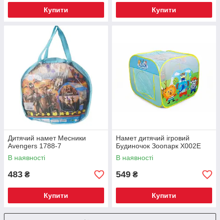
Купити
Купити
Дитячий намет Месники
Намет дитячий ігровий
Avengers 1788-7
Будиночок Зоопарк Х002Е
В наявності
В наявності
483
549
₴
₴
Купити
Купити