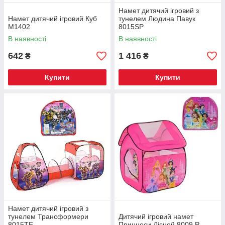
Намет дитячий ігровий з
Намет дитячий ігровий Куб
тунелем Людина Павук
М1402
8015SP
В наявності
В наявності
642
1 416
₴
₴
Купити
Купити
Намет дитячий ігровий з
тунелем Трансформери
Дитячий ігровий намет
8015TF
Принцеси Дісней 8009 P