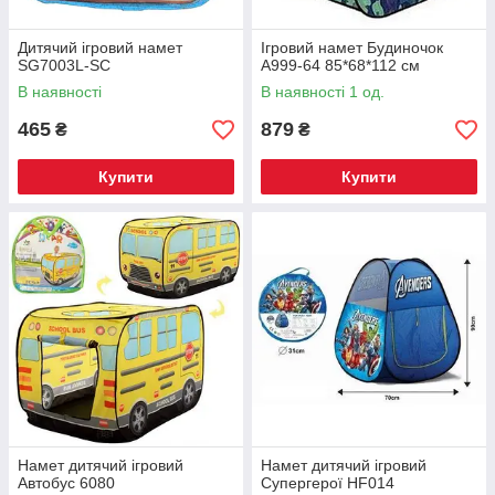
Дитячий ігровий намет
Ігровий намет Будиночок
SG7003L-SC
А999-64 85*68*112 см
В наявності
В наявності 1 од.
465
879
₴
₴
Купити
Купити
Намет дитячий ігровий
Намет дитячий ігровий
Автобус 6080
Супергерої HF014