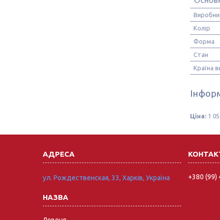
Виробни
Колір
Форма
Стан
Країна 
Інформ
Ціна:
1 05
+380 (99)
ул. Рождественская, 33, Харків, Україна
Левеня