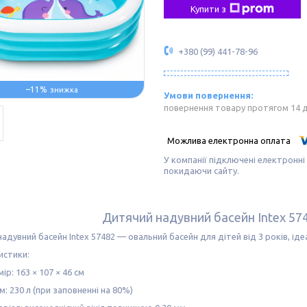
Купити з
+380 (99) 441-78-96
–11%
повернення товару протягом 14 
У компанії підключені електронні
покидаючи сайту.
Дитячий надувний басейн Intex 57
адувний басейн Intex 57482 — овальний басейн для дітей від 3 років, ід
истики:
ір: 163 × 107 × 46 см
м: 230 л (при заповненні на 80%)