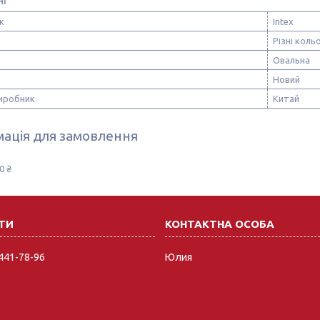
к
Intex
Різні коль
Овальна
Новий
виробник
Китай
ація для замовлення
0 ₴
 441-78-96
Юлия