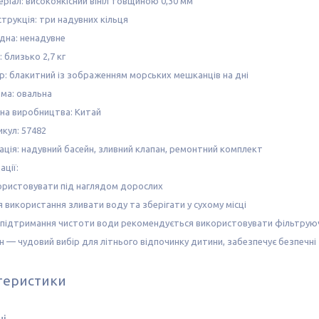
ріал: високоякісний вініл товщиною 0,30 мм
трукція: три надувних кільця
 дна: ненадувне
: близько 2,7 кг
ір: блакитний із зображенням морських мешканців на дні
ма: овальна
їна виробництва: Китай
кул: 57482
ція: надувний басейн, зливний клапан, ремонтний комплект
ції:
ористовувати під наглядом дорослих
я використання зливати воду та зберігати у сухому місці
 підтримання чистоти води рекомендується використовувати фільтруюч
н — чудовий вибір для літнього відпочинку дитини, забезпечує безпечні т
теристики
ні