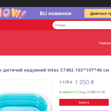
Главна
н дитячий надувний Intex 57482 163*107*46 см
1 050 ₴
1 179 ₴
В наявності
Код:
57482/15,36
Купити