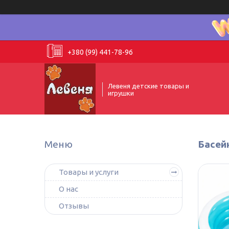
+380 (99) 441-78-96
Левеня детские товары и
игрушки
Басей
Товары и услуги
О нас
Отзывы