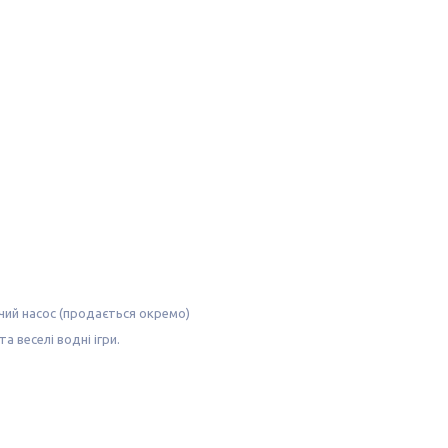
ий насос (продається окремо)
а веселі водні ігри.