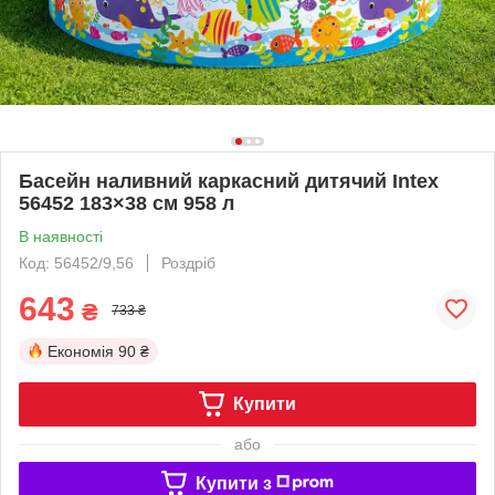
Басейн наливний каркасний дитячий Intex
56452 183×38 см 958 л
В наявності
Код: 56452/9,56
Роздріб
643
₴
733 ₴
Економія
90 ₴
Купити
або
Купити з