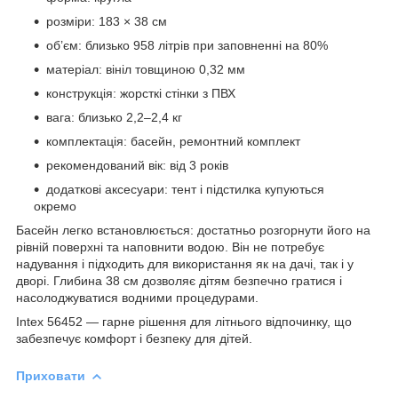
розміри: 183 × 38 см
об’єм: близько 958 літрів при заповненні на 80%
матеріал: вініл товщиною 0,32 мм
конструкція: жорсткі стінки з ПВХ
вага: близько 2,2–2,4 кг
комплектація: басейн, ремонтний комплект
рекомендований вік: від 3 років
додаткові аксесуари: тент і підстилка купуються
окремо
Басейн легко встановлюється: достатньо розгорнути його на
рівній поверхні та наповнити водою. Він не потребує
надування і підходить для використання як на дачі, так і у
дворі. Глибина 38 см дозволяє дітям безпечно гратися і
насолоджуватися водними процедурами.
Intex 56452 — гарне рішення для літнього відпочинку, що
забезпечує комфорт і безпеку для дітей.
Приховати