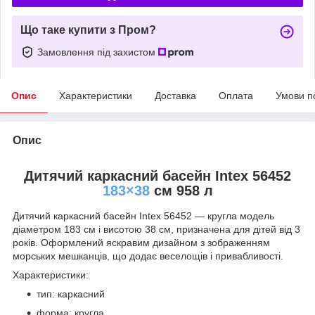
Що таке купити з Пром?
Замовлення під захистом
Опис
Характеристики
Доставка
Оплата
Умови п
Опис
Дитячий каркасний басейн Intex 56452
183×38
см 958 л
Дитячий каркасний басейн Intex 56452 — кругла модель
діаметром 183 см і висотою 38 см, призначена для дітей від 3
років. Оформлений яскравим дизайном з зображенням
морських мешканців, що додає веселощів і привабливості.
Характеристики:
тип: каркасний
форма: кругла