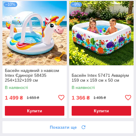
–10%
–9%
Басейн надувний з навісом
Intex Єдиноріг 58435
Басейн Intex 57471 Акваріум
254×132×109 см
159 см x 159 см х 50 см
В наявності
В наявності
1 499
1 366
₴
₴
1 659 ₴
1 495 ₴
Купити
Купити
Показати ще