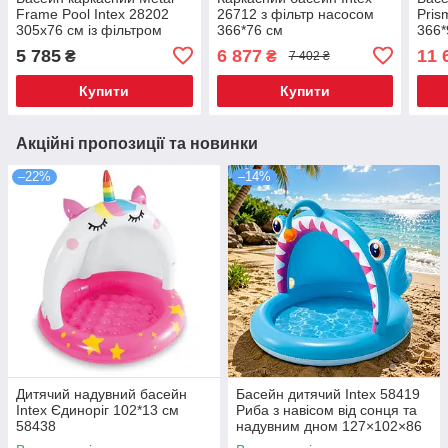
Frame Pool Intex 28202
26712 з фільтр насосом
Pris
305х76 см із фільтром
366*76 см
366*
насосом
філь
5 785
6 877
11 
₴
₴
7 402 ₴
Купити
Купити
Акційні пропозиції та новинки
–22%
–14%
Дитячий надувний басейн
Басейн дитячий Intex 58419
Intex Єдиноріг 102*13 см
Риба з навісом від сонця та
58438
надувним дном 127×102×86
см