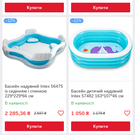
Купити
Купити
–12%
–11%
Басейн надувний Intex 56475
із сидінням і спинкою
Басейн дитячий надувний
229*229*66 см
Intex 57482 163*107*46 см
В наявності
В наявності
2 285,36
1 050
₴
₴
2 597 ₴
1 179 ₴
Купити
Купити