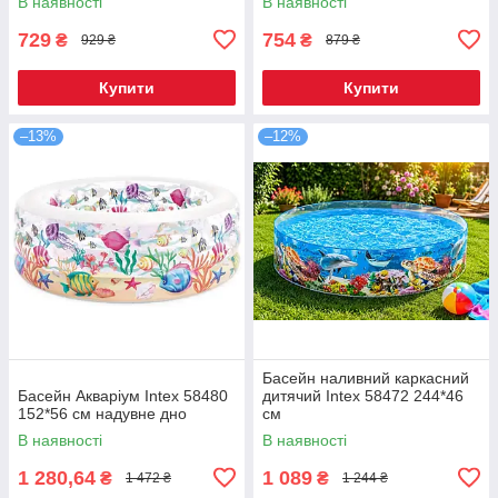
В наявності
В наявності
729
754
₴
₴
929 ₴
879 ₴
Купити
Купити
–13%
–12%
Басейн наливний каркасний
Басейн Акваріум Intex 58480
дитячий Intex 58472 244*46
152*56 см надувне дно
см
В наявності
В наявності
1 280,64
1 089
₴
₴
1 472 ₴
1 244 ₴