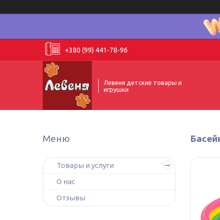
+380 (99) 441-78-96
Левеня детские товары и
игрушки
Басейн
Товары и услуги
О нас
Отзывы