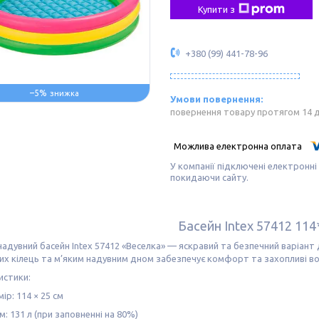
Купити з
+380 (99) 441-78-96
–5%
повернення товару протягом 14 
У компанії підключені електронні
покидаючи сайту.
Басейн Intex 57412 114
адувний басейн Intex 57412 «Веселка» — яскравий та безпечний варіант д
х кілець та м’яким надувним дном забезпечує комфорт та захопливі вод
истики:
ір: 114 × 25 см
м: 131 л (при заповненні на 80%)