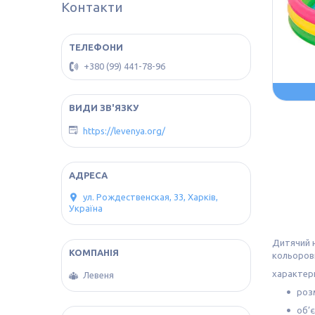
Контакти
+380 (99) 441-78-96
https://levenya.org/
ул. Рождественская, 33, Харків,
Україна
Дитячий н
кольорови
характер
Левеня
розм
об’є