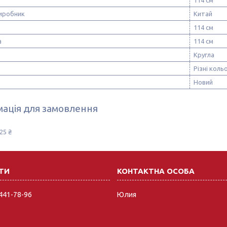
виробник
Китай
114 см
а
114 см
Кругла
Різні коль
Новий
ація для замовлення
25 ₴
 441-78-96
Юлия