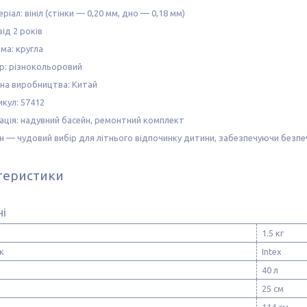
ріал: вініл (стінки — 0,20 мм, дно — 0,18 мм)
 від 2 років
ма: кругла
ір: різнокольоровий
їна виробництва: Китай
кул: 57412
ція: надувний басейн, ремонтний комплект
н — чудовий вибір для літнього відпочинку дитини, забезпечуючи безпечні
теристики
ні
1.5 кг
к
Intex
40 л
25 см
114 см