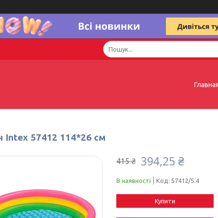
Главна
 Intex 57412 114*26 см
394,25 ₴
415 ₴
В наявності
Код:
57412/5.4
Купити