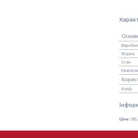
Харак
Основ
Виробни
Форма
Стан
Країна 
Корис
Колір
Інформ
Ціна:
785,