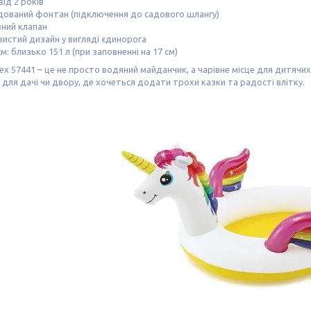
 від 2 років
дований фонтан (підключення до садового шлангу)
вний клапан
вистий дизайн у вигляді єдинорога
м: близько 151 л (при заповненні на 17 см)
tex 57441 – це не просто водяний майданчик, а чарівне місце для дитячих
 для дачі чи двору, де хочеться додати трохи казки та радості влітку.