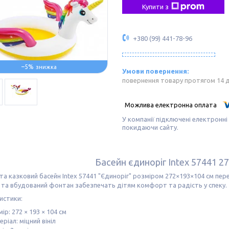
Купити з
+380 (99) 441-78-96
–5%
повернення товару протягом 14 
У компанії підключені електронні
покидаючи сайту.
Басейн єдиноріг Intex 57441 2
та казковий басейн Intex 57441 "Єдиноріг" розміром 272×193×104 см пере
 та вбудований фонтан забезпечать дітям комфорт та радість у спеку.
истики:
ір: 272 × 193 × 104 см
ріал: міцний вініл