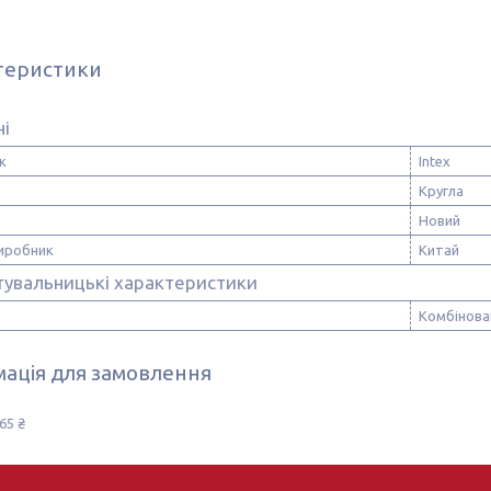
теристики
ні
к
Intex
Кругла
Новий
виробник
Китай
тувальницькі характеристики
Комбінова
ація для замовлення
65 ₴