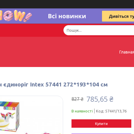
Главна
 єдиноріг Intex 57441 272*193*104 см
785,65 ₴
827 ₴
В наявності
Код:
57441/13,76
Купити