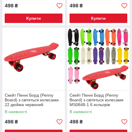
498
498
₴
₴
Купити
Купити
Скейт Пенні Борд (Penny
Скейт Пенні Борд (Penny
Board) з світяться колесами.
Board) з світяться колесами
22 дюйма червоний
MS0848-1 6 кольорів
В наявності
В наявності
498
498
₴
₴