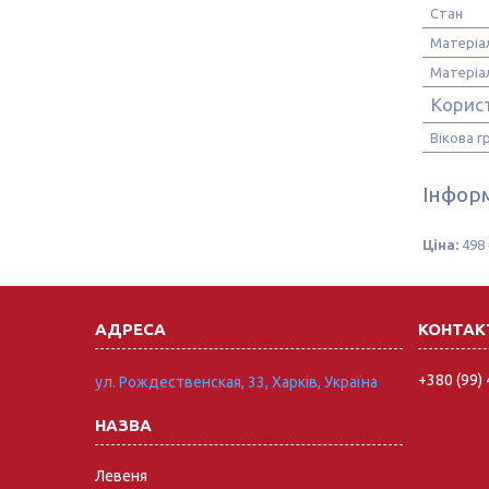
Стан
Матеріа
Матеріал
Корис
Вікова г
Інформ
Ціна:
498 
+380 (99)
ул. Рождественская, 33, Харків, Україна
Левеня