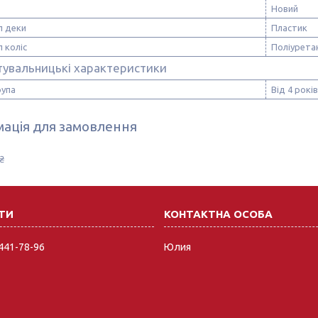
Новий
л деки
Пластик
 коліс
Поліурета
тувальницькі характеристики
рупа
Від 4 років
ація для замовлення
₴
 441-78-96
Юлия