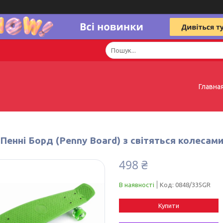
Главна
Пенні Борд (Penny Board) з світяться колесам
498 ₴
В наявності
Код:
0848/335GR
Купити