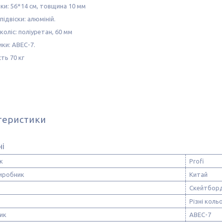
ки: 56*14 см, товщина 10 мм
підвіски: алюміній.
коліс: поліуретан, 60 мм
ки: ABEC-7.
ть 70 кг
теристики
ні
к
Profi
виробник
Китай
Скейтбор
Різні коль
ик
ABEC-7