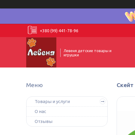
+380 (99) 441-78-96
Левеня детские товары и
игрушки
Скейт 
Товары и услуги
О нас
Отзывы