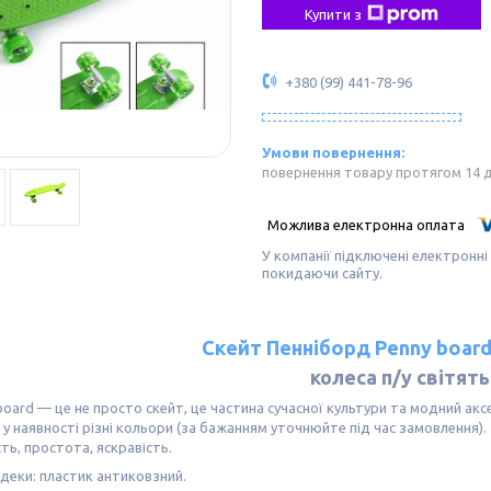
Купити з
+380 (99) 441-78-96
повернення товару протягом 14 
У компанії підключені електронні
покидаючи сайту.
Скейт Пенніборд Penny boar
колеса п/у світять
rd — це не просто скейт, це частина сучасної культури та модний аксе
 у наявності різні кольори (за бажанням уточнюйте під час замовлення).
сть, простота, яскравість.
деки: пластик антиковзний.