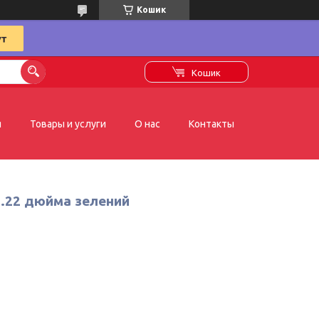
Кошик
Кошик
я
Товары и услуги
О нас
Контакты
и.22 дюйма зелений