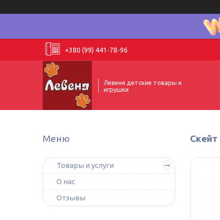
+380 (99) 441-78-96
Левеня детские товары и
игрушки
Скейт 
Товары и услуги
О нас
Отзывы