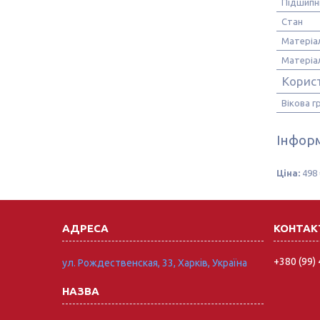
Підшипн
Стан
Матеріа
Матеріал
Корис
Вікова г
Інформ
Ціна:
498 
+380 (99)
ул. Рождественская, 33, Харків, Україна