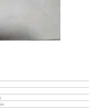
д
ори