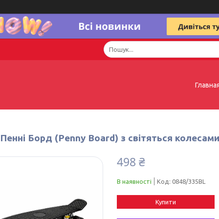
Главна
Пенні Борд (Penny Board) з світяться колесам
498 ₴
В наявності
Код:
0848/335BL
Купити