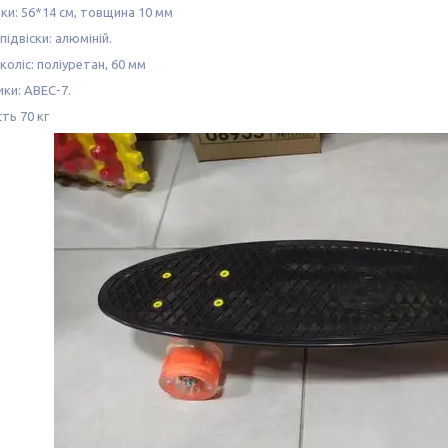
ки: 56*14 см, товщина 10 мм
підвіски: алюміній.
коліс: поліуретан, 60 мм
ки: ABEC-7.
ть 70 кг