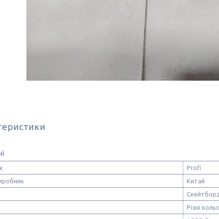
теристики
ні
к
Profi
виробник
Китай
Скейтбор
Різні коль