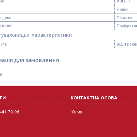
ик
ABEC-7
Новий
л деки
Пластик
 коліс
Поліурета
тувальницькі характеристики
рупа
Від 4 років
ація для замовлення
₴
 441-78-96
Юлия