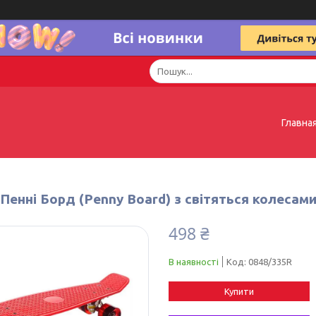
Главна
Пенні Борд (Penny Board) з світяться колесам
498 ₴
В наявності
Код:
0848/335R
Купити