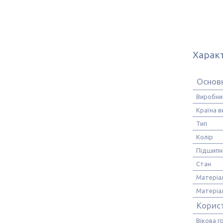
Харак
Основ
Виробни
Країна 
Тип
Колір
Підшипн
Стан
Матеріа
Матеріал
Корис
Вікова г