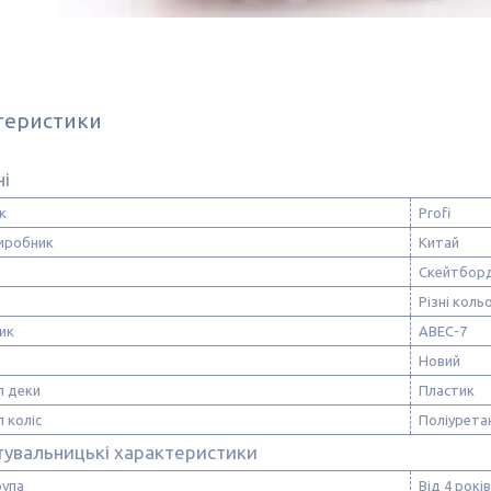
теристики
ні
к
Profi
виробник
Китай
Скейтбор
Різні коль
ик
ABEC-7
Новий
л деки
Пластик
 коліс
Поліурета
тувальницькі характеристики
рупа
Від 4 років