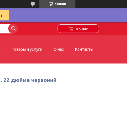
Кошик
Кошик
я
Товары и услуги
О нас
Контакты
и. 22 дюйма червоний