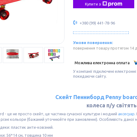
Купити з
+380 (99) 441-78-96
повернення товару протягом 14 
У компанії підключені електронні
покидаючи сайту.
Скейт Пенниборд Penny boar
колеса п/у світять
rd - це не просто скейт, це частина сучасної культури і модний
аксесуар
.
 різні кольори (бажаний уточнюйте при замовленні). Особливість даної мо
деки: пластик анти-ковзний.
ки: 56*14 см, товщина 10 мм