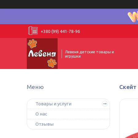
+380 (99) 441-78-96
Левеня детские товары и
игрушки
Скейт 
Товары и услуги
О нас
Отзывы