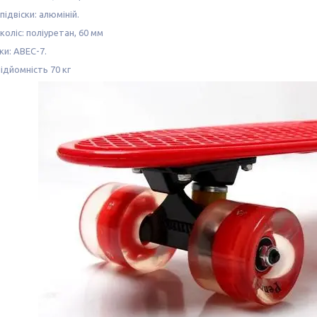
підвіски: алюміній.
коліс: поліуретан, 60 мм
и: ABEC-7.
дйомність 70 кг