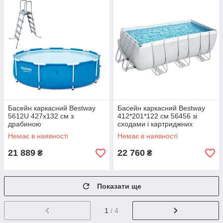
Басейн каркасний Bestway
Басейн каркасний Bestway
5612U 427x132 см з
412*201*122 см 56456 зі
драбиною
сходами і картриджних
фільтр-насосом
Немає в наявності
Немає в наявності
21 889
22 760
₴
₴
Показати ще
1
/ 4