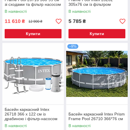
зі сходами та фільтр насосом
305х76 см із фільтром
насосом
В наявності
В наявності
11 610
5 785
₴
₴
12 900 ₴
Купити
Купити
–9%
Басейн каркасний Intex
26718 366 х 122 см із
Басейн каркасний Intex Prism
драбиною і фільтр-насосом
Frame Pool 26710 366*76 см
В наявності
В наявності