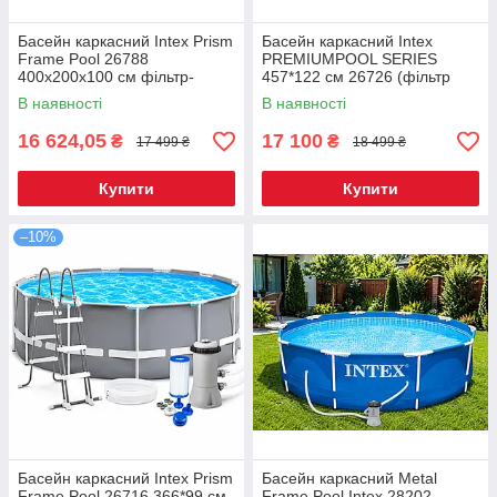
Басейн каркасний Intex Prism
Басейн каркасний Intex
Frame Pool 26788
PREMIUMPOOL SERIES
400х200х100 см фільтр-
457*122 см 26726 (фільтр
насос, сходи
насос, драбина, тент,
В наявності
В наявності
підстилка)
16 624,05
17 100
₴
₴
17 499 ₴
18 499 ₴
Купити
Купити
–10%
Басейн каркасний Intex Prism
Басейн каркасний Metal
Frame Pool 26716 366*99 см
Frame Pool Intex 28202