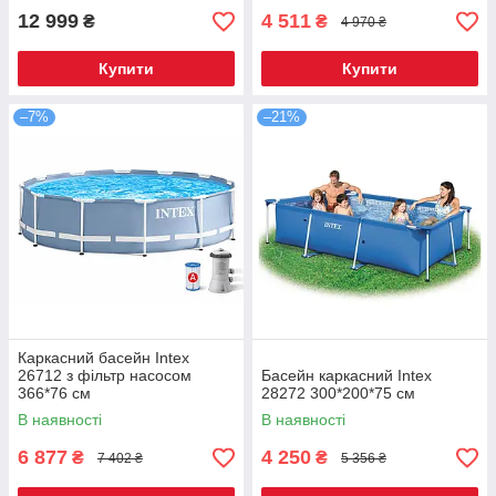
12 999
4 511
₴
₴
4 970 ₴
Купити
Купити
–7%
–21%
Каркасний басейн Intex
26712 з фільтр насосом
Басейн каркасний Intex
366*76 см
28272 300*200*75 см
В наявності
В наявності
6 877
4 250
₴
₴
7 402 ₴
5 356 ₴