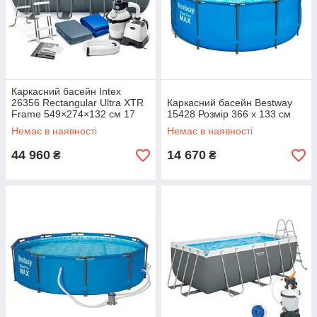
Каркасний басейн Intex
26356 Rectangular Ultra XTR
Каркасний басейн Bestway
Frame 549×274×132 см 17
15428 Розмір 366 х 133 см
203 л фільтр-насос, сходb,
Немає в наявності
Немає в наявності
підстилка, тенто
44 960
14 670
₴
₴