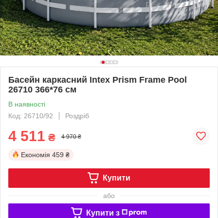
Басейн каркасний Intex Prism Frame Pool
26710 366*76 см
В наявності
Код: 26710/92
Роздріб
4 511
₴
4 970 ₴
Економія
459 ₴
Купити
або
Купити з