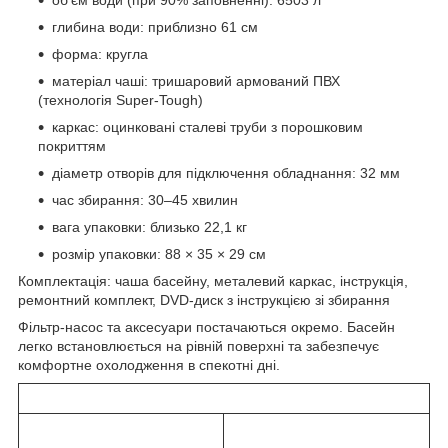
обʼєм води (при 90% заповненні): 6503 л
глибина води: приблизно 61 см
форма: кругла
матеріал чаші: тришаровий армований ПВХ
(технологія Super-Tough)
каркас: оцинковані сталеві труби з порошковим
покриттям
діаметр отворів для підключення обладнання: 32 мм
час збирання: 30–45 хвилин
вага упаковки: близько 22,1 кг
розмір упаковки: 88 × 35 × 29 см
Комплектація: чаша басейну, металевий каркас, інструкція,
ремонтний комплект, DVD-диск з інструкцією зі збирання
Фільтр-насос та аксесуари постачаються окремо. Басейн
легко встановлюється на рівній поверхні та забезпечує
комфортне охолодження в спекотні дні.