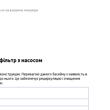
днів
за рахунок покупця
фільтр з насосом
у конструкцію. Перевагою даного басейну є наявність в
до нього. Це забезпечує рециркуляцію і очищення
ас.