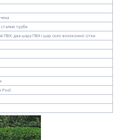
ачена
 сталеві труби
 ПВХ: два шару ПВХ і шар скло-волоконної сітки
м
e Pool