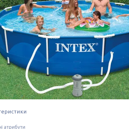
теристики
і атрибути