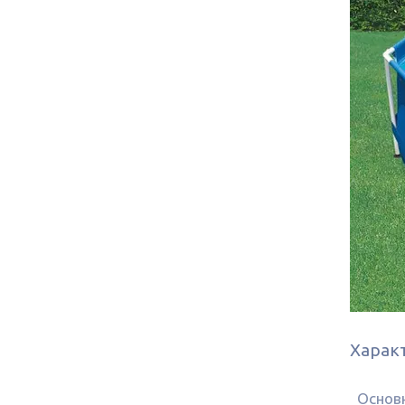
Харак
Основн