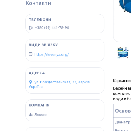
Контакти
+380 (99) 441-78-96
https://levenya.org/
Каркасни
ул. Рождественская, 33, Харків,
Україна
Басейн ви
комплект
води в б
Основ
Левеня
Діаметр
Висота