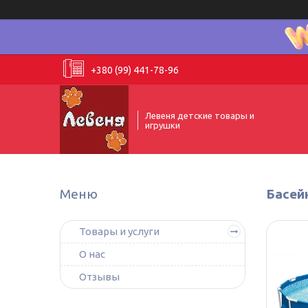
+380 (99) 441-78-96
Левеня детские товары и
игрушки
Басейн
Товары и услуги
О нас
Отзывы