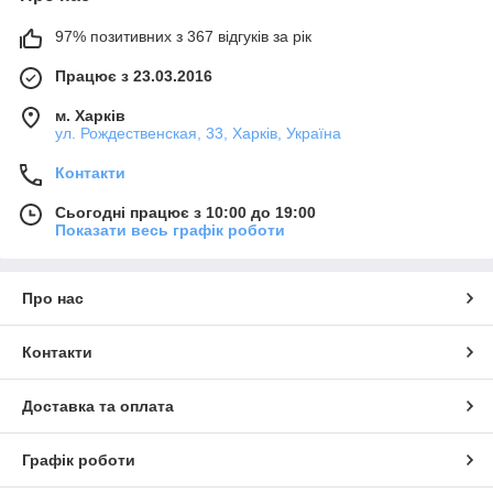
Плоти та матраци для плавання
: забезпечують
97% позитивних з 367 відгуків за рік
комфортний відпочинок на воді, дозволяючи
розслабитися та насолоджуватися сонячними днями.
Працює з 23.03.2016
Всі товари виготовлені з високоякісних матеріалів від відомих
виробників, таких як Intex та Bestway, що гарантує їхню
м. Харків
ул. Рождественская, 33, Харків, Україна
довговічність та надійність.
Контакти
Сьогодні працює з 10:00 до 19:00
Показати весь графік роботи
Про нас
Контакти
Доставка та оплата
Графік роботи