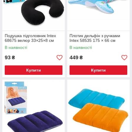
Подушка підголовник Intex
Плотик дельфін з ручками
68675 велюр 33×25×8 см
Intex 58535 175 × 66 см
В наявності
В наявності
93
449
₴
₴
Купити
Купити