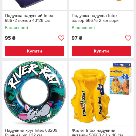
Подушка надувний Intex
Подушка надувна Intex
68672 велюр 43*28 см
велюр 68676 2 кольори
В наявності
В наявності
95
97
₴
₴
Купити
Купити
Надувний круг Intex 68209
Жилет Intex надувний
Річний щур 122 см
дитячий 58660 49 х 46 см