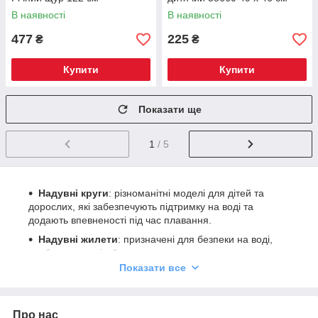
В наявності
В наявності
477
225
₴
₴
Купити
Купити
Показати ще
1
/ 5
Надувні круги
: різноманітні моделі для дітей та
дорослих, які забезпечують підтримку на воді та
додають впевненості під час плавання.
Надувні жилети
: призначені для безпеки на воді,
особливо для дітей, допомагають утримуватися на
поверхні та вчитися плавати.
Показати все
Нарукавники
: ідеальні для малюків, які тільки
починають освоювати плавання, забезпечують
додаткову підтримку та безпеку.
Про нас