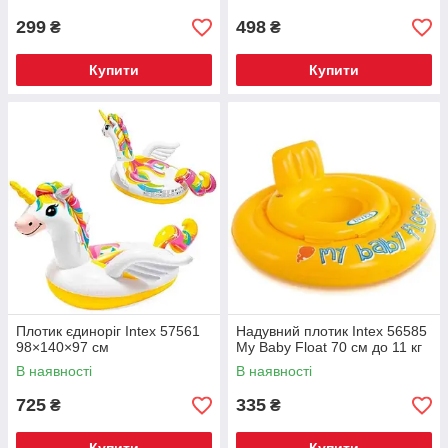
299
498
₴
₴
Купити
Купити
Плотик єдиноріг Intex 57561
Надувний плотик Intex 56585
98×140×97 см
My Baby Float 70 см до 11 кг
В наявності
В наявності
725
335
₴
₴