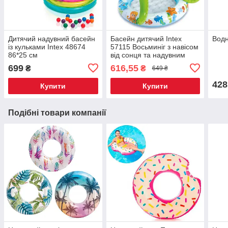
Дитячий надувний басейн
Басейн дитячий Intex
Водн
із кульками Intex 48674
57115 Восьминіг з навісом
86*25 см
від сонця та надувним
дном 102×104 см
699
616,55
₴
₴
649 ₴
428
Купити
Купити
Подібні товари компанії