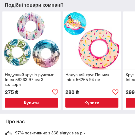
Подібні товари компанії
Надувний круг із ручками
Надувний круг Пончик
Круг
Intex 58263 97 см 3
Intex 56265 94 см
Inte
кольори
275
280
299
₴
₴
Купити
Купити
Про нас
97% позитивних з 368 відгуків за рік