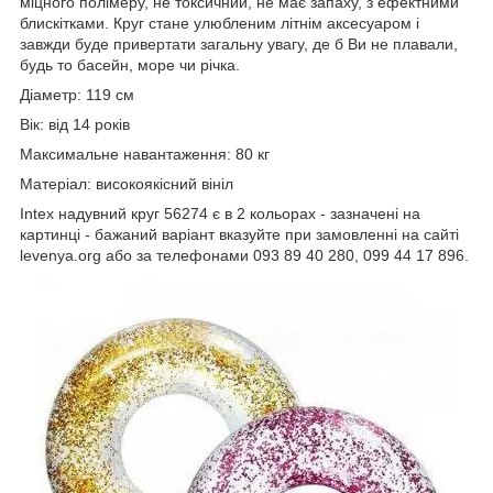
міцного полімеру, не токсичний, не має запаху, з ефектними
блискітками. Круг стане улюбленим літнім аксесуаром і
завжди буде привертати загальну увагу, де б Ви не плавали,
будь то басейн, море чи річка.
Діаметр: 119 см
Вік: від 14 років
Максимальне навантаження: 80 кг
Матеріал: високоякісний вініл
Intex надувний круг 56274 є в 2 кольорах - зазначені на
картинці - бажаний варіант вказуйте при замовленні на сайті
levenya.org або за телефонами 093 89 40 280, 099 44 17 896.