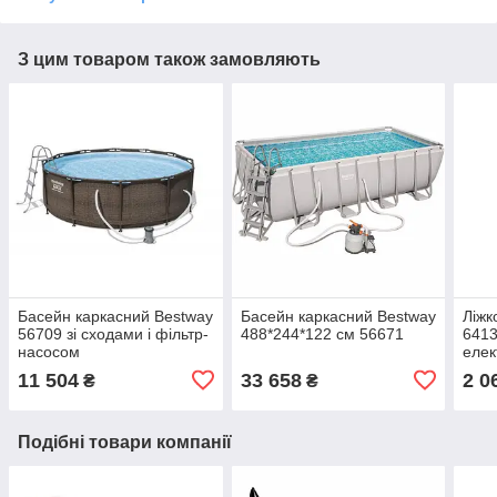
З цим товаром також замовляють
Басейн каркасний Bestway
Басейн каркасний Bestway
Ліжк
56709 зі сходами і фільтр-
488*244*122 см 56671
6413
насосом
еле
203*
11 504
33 658
2 0
₴
₴
Подібні товари компанії