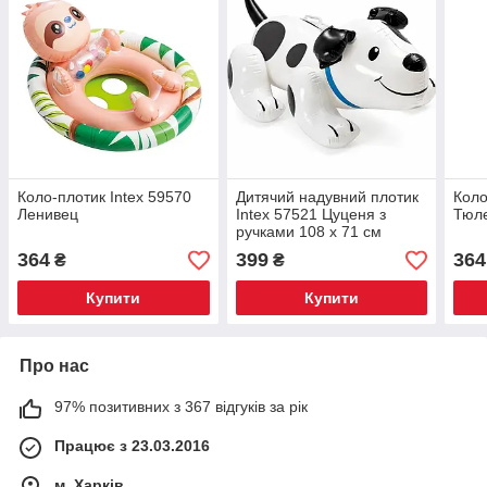
Коло-плотик Intex 59570
Дитячий надувний плотик
Коло
Ленивец
Intex 57521 Цуценя з
Тюл
ручками 108 х 71 см
364
399
364
₴
₴
Купити
Купити
Про нас
97% позитивних з 367 відгуків за рік
Працює з 23.03.2016
м. Харків