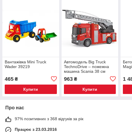
Вантажівка Mini Truck
Автомодель Big Truck
Бето
Wader 39219
TechnoDrive – пожежна
Magi
машина Scania 38 см
6407KS
465
963
1 4
₴
₴
Купити
Купити
Про нас
97% позитивних з 368 відгуків за рік
Працює з 23.03.2016