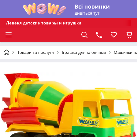
Левеня детские товары и игрушки
Товари та послуги
Іграшки для хлопчиків
Машинки пл