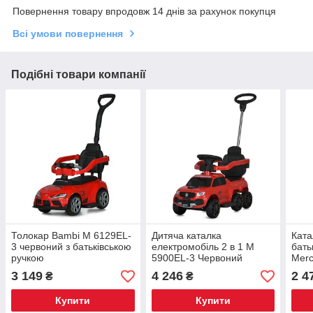
Повернення товару впродовж 14 днів за рахунок покупця
Всі умови повернення
Подібні товари компанії
Толокар Bambi M 6129EL-
Дитяча каталка
Ката
3 червоний з батьківською
електромобіль 2 в 1 M
бать
ручкою
5900EL-3 Червоний
Merc
6255
3 149
4 246
2 4
₴
₴
Купити
Купити