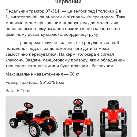
червоний
Педальний трактор 07-314 — це велосипед і толокар 2 в
1, виготовлений за аналогією зі справжнім трактором. Така
машинка стане прекрасним подарунком для маленьких
непосид різного віку, катання позитивно позначається на
фізичному розвитку малюка, координації руху.
Трактор має зручне сидіння, яке регулюється на 6
положень і педалі, за допомогою чого дитина може
самостійно пересуватися. На кермі толокара є сигнал
клаксону. Завдяки ланцюговому приводу, яким обладнаний
транспорт, катання дитини буде плавним і безпечним.
Максимальне навантаження — 50 кг
Розмір трактора: 95*51*51 см
Вага: 6.10 кг