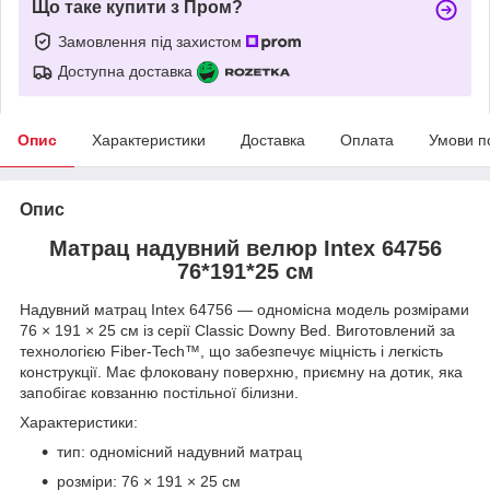
Що таке купити з Пром?
Замовлення під захистом
Доступна доставка
Опис
Характеристики
Доставка
Оплата
Умови п
Опис
Матрац надувний велюр Intex 64756
76*191*25 см
Надувний матрац Intex 64756 — одномісна модель розмірами
76 × 191 × 25 см із серії Classic Downy Bed. Виготовлений за
технологією Fiber-Tech™, що забезпечує міцність і легкість
конструкції. Має флоковану поверхню, приємну на дотик, яка
запобігає ковзанню постільної білизни.
Характеристики:
тип: одномісний надувний матрац
розміри: 76 × 191 × 25 см