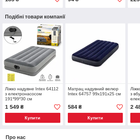
Подібні товари компанії
Ліжко надувне Intex 64112
Матрац надувний велюр
Ліжк
з електронасосом
Intex 64757 99х191х25 см
з вб
191*99*30 см
елек
191x
1 549
584
2 4
₴
₴
Купити
Купити
Про нас