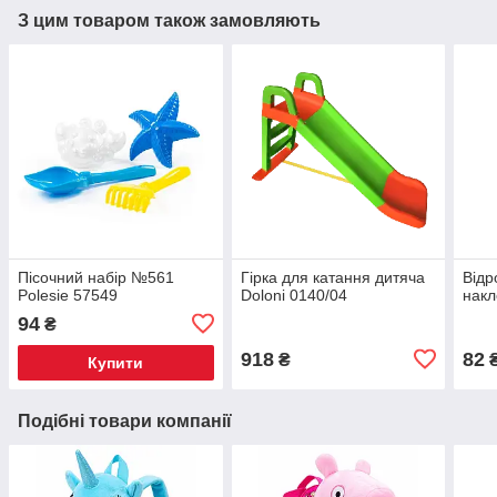
З цим товаром також замовляють
Пісочний набір №561
Гірка для катання дитяча
Відр
Polesie 57549
Doloni 0140/04
накл
94
₴
918
82
₴
Купити
Подібні товари компанії