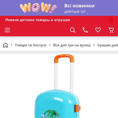
Левеня детские товары и игрушки
Товари та послуги
Все для гри на вулиці
Іграшки для 