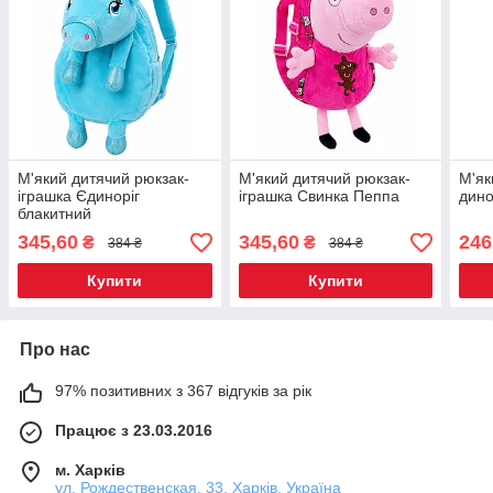
М'який дитячий рюкзак-
М'який дитячий рюкзак-
М'як
іграшка Єдиноріг
іграшка Свинка Пеппа
дино
блакитний
345,60
345,60
246
₴
₴
384 ₴
384 ₴
Купити
Купити
Про нас
97% позитивних з 367 відгуків за рік
Працює з 23.03.2016
м. Харків
ул. Рождественская, 33, Харків, Україна