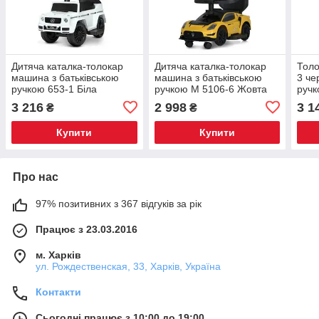
Дитяча каталка-толокар
Дитяча каталка-толокар
Толо
машина з батьківською
машина з батьківською
3 че
ручкою 653-1 Біла
ручкою M 5106-6 Жовта
руч
3 216
2 998
3 1
₴
₴
Купити
Купити
Про нас
97% позитивних з 367 відгуків за рік
Працює з 23.03.2016
м. Харків
ул. Рождественская, 33, Харків, Україна
Контакти
Сьогодні працює з 10:00 до 19:00