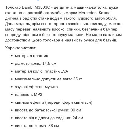
Толокар Bambi М3503С - це дитяча машинка-каталка, дуже
схожа на справжній автомобіль марки Mercedes. Кожна
дитина з радістю стане водієм такого чудового автомобіля.
Дана модель, крім свого гарного зовнішнього вигляду, має ще
масу переваг: наявність високої спинки, безпечний бампер
спереду, підніжки з боків корпусу машини. Не мало важливим
достоїнством цього толокара є наявність ручки для батьків.
Характеристики:
матеріал:пластик
діаметр коліс: 14,5 см
матеріал коліс: пластик/EVA
максимально допустима вага: 25 кг
звукові ефекти: музика
наявність MP3
світлові ефекти (передні фари світяться)
висота до батьківської ручки: 90 см
висота від підлоги до сидіння: 24 см
висота до керма: 38 см