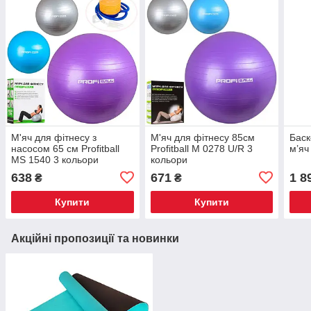
М'яч для фітнесу з
М'яч для фітнесу 85см
Баск
насосом 65 см Profitball
Profitball M 0278 U/R 3
м’яч
MS 1540 3 кольори
кольори
638
671
1 8
₴
₴
Купити
Купити
Акційні пропозиції та новинки