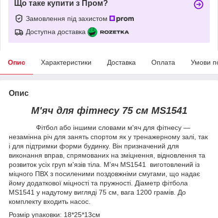
Що таке купити з Пром?
Замовлення під захистом
Доступна доставка
Опис
Характеристики
Доставка
Оплата
Умови п
Опис
М'яч для фітнесу 75 см MS1541
Фітбол або іншими словами м'яч для фітнесу —
незамінна річ для занять спортом як у тренажерному залі, так
і для підтримки форми будинку. Він призначений для
виконання вправ, спрямованих на зміцнення, відновлення та
розвиток усіх груп м'язів тіла. М'яч MS1541 виготовлений із
міцного ПВХ з посиленими поздовжніми смугами, що надає
йому додаткової міцності та пружності. Діаметр фітбола
MS1541 у надутому вигляді 75 см, вага 1200 грамів. До
комплекту входить насос.
Розмір упаковки: 18*25*13см