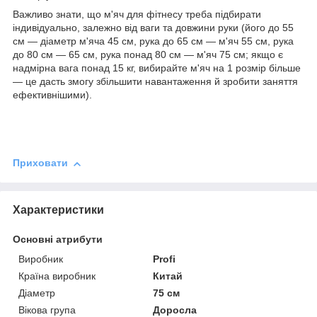
Важливо знати, що м'яч для фітнесу треба підбирати
індивідуально, залежно від ваги та довжини руки (його до 55
см — діаметр м'яча 45 см, рука до 65 см — м'яч 55 см, рука
до 80 см — 65 см, рука понад 80 см — м'яч 75 см; якщо є
надмірна вага понад 15 кг, вибирайте м'яч на 1 розмір більше
— це дасть змогу збільшити навантаження й зробити заняття
ефективнішими).
Приховати
Характеристики
Основні атрибути
Виробник
Profi
Країна виробник
Китай
Діаметр
75 см
Вікова група
Доросла