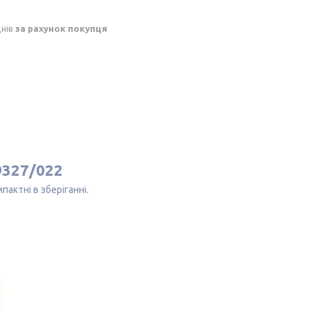
днів
за рахунок покупця
9327/022
актні в зберіганні.