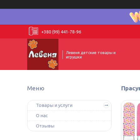
+380 (99) 441-78-96
Левеня детские товары и
игрушки
Прасу
Товары и услуги
О нас
Отзывы