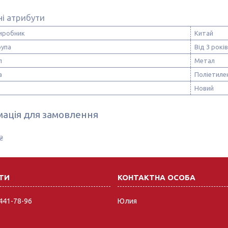
і атрибути
виробник
Китай
рупа
Від 3 років
л
Метал
а
Поліетиле
Новий
ація для замовлення
₴
 441-78-96
Юлия