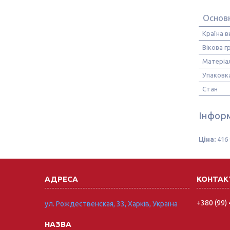
Основн
Країна 
Вікова г
Матеріа
Упаковк
Стан
Інформ
Ціна:
416 
+380 (99)
ул. Рождественская, 33, Харків, Україна