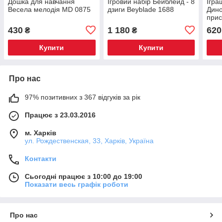
Дошка для навчання
Ігровий набір Бейблейд - 8
Ігра
Весела мелодія MD 0875
дзиги Beyblade 1688
Дино
прис
430
1 180
620
₴
₴
Купити
Купити
Про нас
97% позитивних з 367 відгуків за рік
Працює з 23.03.2016
м. Харків
ул. Рождественская, 33, Харків, Україна
Контакти
Сьогодні працює з 10:00 до 19:00
Показати весь графік роботи
Про нас