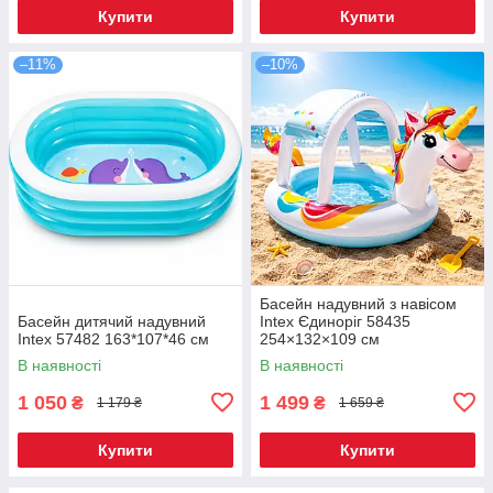
Купити
Купити
–11%
–10%
Басейн надувний з навісом
Басейн дитячий надувний
Intex Єдиноріг 58435
Intex 57482 163*107*46 см
254×132×109 см
В наявності
В наявності
1 050
1 499
₴
₴
1 179 ₴
1 659 ₴
Купити
Купити