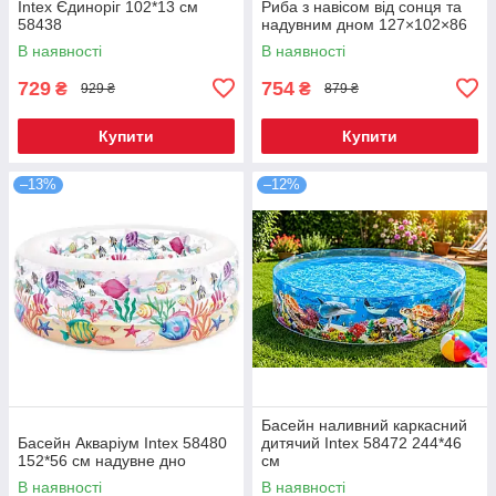
Intex Єдиноріг 102*13 см
Риба з навісом від сонця та
58438
надувним дном 127×102×86
см
В наявності
В наявності
729
754
₴
₴
929 ₴
879 ₴
Купити
Купити
–13%
–12%
Басейн наливний каркасний
Басейн Акваріум Intex 58480
дитячий Intex 58472 244*46
152*56 см надувне дно
см
В наявності
В наявності