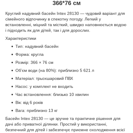
366*76 см
Круглий надувний басейн Intex 28130 — чудовий варіант для
сімейного відпочинку в спекотну погоду. Легкий у
встановленні, міцний та місткий, швидко наповнюється водою
і підходить як для дітей, так і для дорослих.
Характеристики
Тип: надувний басейн
Форма: кругла
Розмір: 366 × 76 см
Об’єм води (на 80%): приблизно 5 621 л
Матеріал: трьохшаровий ПВХ
Насос: у комплект не входить
Час встановлення: близько 10 хвилин
Вік: від 6 років
Вага: приблизно 13 кг
Басейн Intex 28130 — це зручне та практичне рішення для
дачі або приватної ділянки. Простий у використанні,
безпечний для дітей і забезпечує приємне охолодження всієї