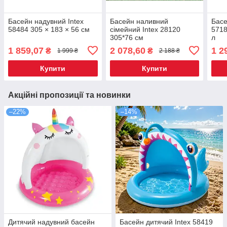
Басейн надувний Intex
Басейн наливний
Басе
58484 305 × 183 × 56 см
сімейний Intex 28120
5718
305*76 см
л
1 859,07
2 078,60
1 2
₴
₴
1 999 ₴
2 188 ₴
Купити
Купити
Акційні пропозиції та новинки
–22%
–14%
Дитячий надувний басейн
Басейн дитячий Intex 58419