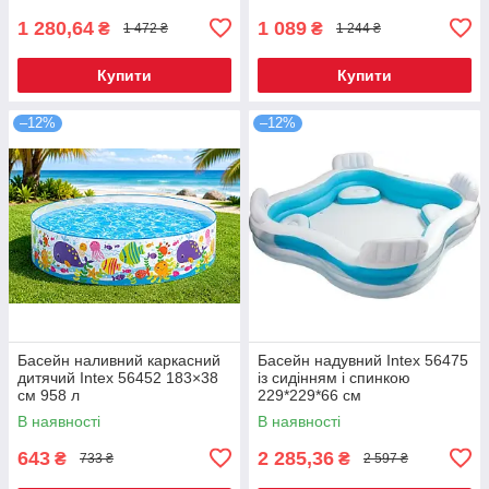
1 280,64
1 089
₴
₴
1 472 ₴
1 244 ₴
Купити
Купити
–12%
–12%
Басейн наливний каркасний
Басейн надувний Intex 56475
дитячий Intex 56452 183×38
із сидінням і спинкою
см 958 л
229*229*66 см
В наявності
В наявності
643
2 285,36
₴
₴
733 ₴
2 597 ₴