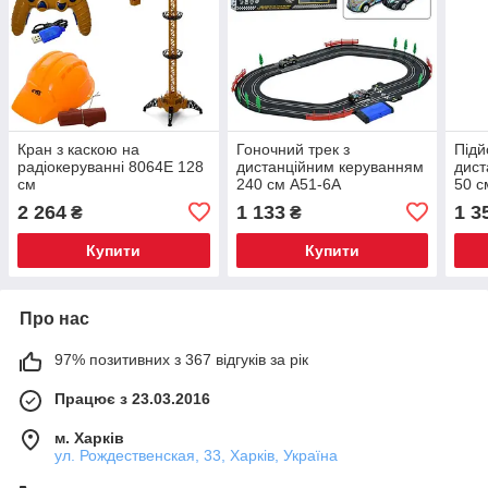
Кран з каскою на
Гоночний трек з
Підй
радіокеруванні 8064E 128
дистанційним керуванням
дист
см
240 см A51-6A
50 с
2 264
1 133
1 3
₴
₴
Купити
Купити
Про нас
97% позитивних з 367 відгуків за рік
Працює з 23.03.2016
м. Харків
ул. Рождественская, 33, Харків, Україна