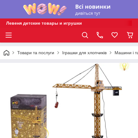
Левеня детские товары и игрушки
Товари та послуги
Іграшки для хлопчиків
Машини і т