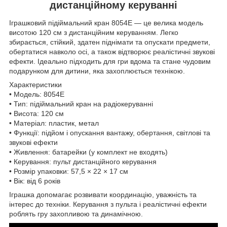
дистанційному керуванні
Іграшковий підіймальний кран 8054E — це велика модель
висотою 120 см з дистанційним керуванням. Легко
збирається, стійкий, здатен піднімати та опускати предмети,
обертатися навколо осі, а також відтворює реалістичні звукові
ефекти. Ідеально підходить для гри вдома та стане чудовим
подарунком для дитини, яка захоплюється технікою.
Характеристики
• Модель: 8054E
• Тип: підіймальний кран на радіокеруванні
• Висота: 120 см
• Матеріал: пластик, метал
• Функції: підйом і опускання вантажу, обертання, світлові та
звукові ефекти
• Живлення: батарейки (у комплект не входять)
• Керування: пульт дистанційного керування
• Розмір упаковки: 57,5 × 22 × 17 см
• Вік: від 6 років
Іграшка допомагає розвивати координацію, уважність та
інтерес до техніки. Керування з пульта і реалістичні ефекти
роблять гру захопливою та динамічною.