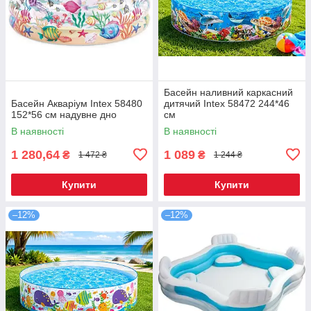
Басейн наливний каркасний
Басейн Акваріум Intex 58480
дитячий Intex 58472 244*46
152*56 см надувне дно
см
В наявності
В наявності
1 280,64
1 089
₴
₴
1 472 ₴
1 244 ₴
Купити
Купити
–12%
–12%