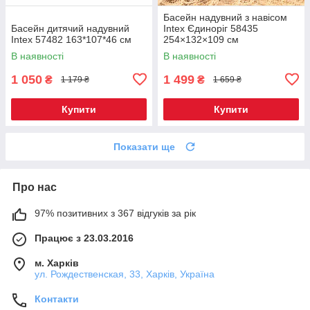
Басейн надувний з навісом
Басейн дитячий надувний
Intex Єдиноріг 58435
Intex 57482 163*107*46 см
254×132×109 см
В наявності
В наявності
1 050
1 499
₴
₴
1 179 ₴
1 659 ₴
Купити
Купити
Показати ще
Про нас
97% позитивних з 367 відгуків за рік
Працює з 23.03.2016
м. Харків
ул. Рождественская, 33, Харків, Україна
Контакти