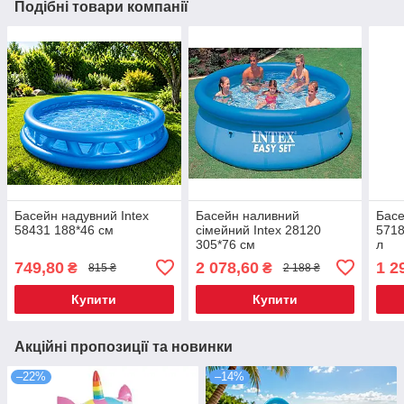
Подібні товари компанії
Басейн надувний Intex
Басейн наливний
Басе
58431 188*46 см
сімейний Intex 28120
5718
305*76 см
л
749,80
2 078,60
1 2
₴
₴
815 ₴
2 188 ₴
Купити
Купити
Акційні пропозиції та новинки
–22%
–14%