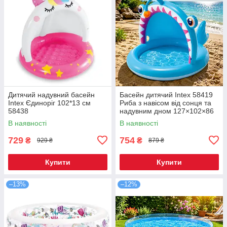
Дитячий надувний басейн
Басейн дитячий Intex 58419
Intex Єдиноріг 102*13 см
Риба з навісом від сонця та
58438
надувним дном 127×102×86
см
В наявності
В наявності
729
754
₴
₴
929 ₴
879 ₴
Купити
Купити
–13%
–12%