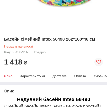
Басейн сімейний Intex 56490 262*160*46 см
Немає в наявності
Код: 56490/916
Роздріб
1 418
₴
Опис
Характеристики
Доставка
Оплата
Умови п
Опис
Надувний басейн Intex 56490
Сімейний басейн Intex 56490 - це дуже простий і