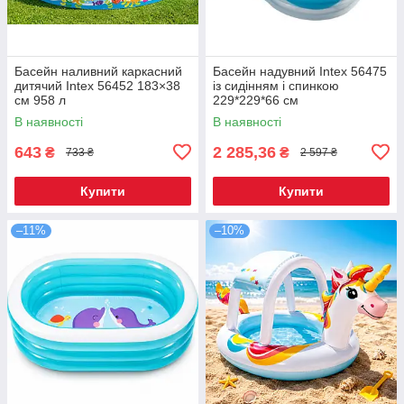
Басейн наливний каркасний
Басейн надувний Intex 56475
дитячий Intex 56452 183×38
із сидінням і спинкою
см 958 л
229*229*66 см
В наявності
В наявності
643
2 285,36
₴
₴
733 ₴
2 597 ₴
Купити
Купити
–11%
–10%