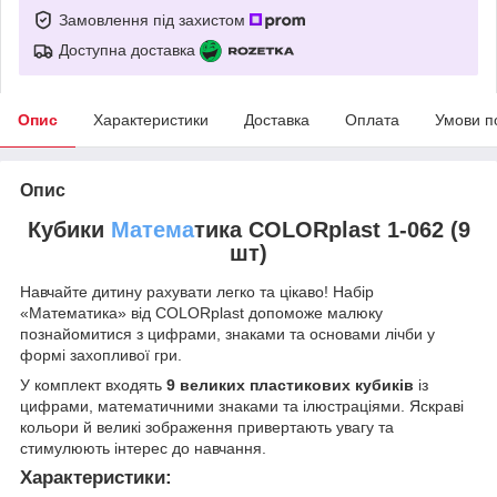
Замовлення під захистом
Доступна доставка
Опис
Характеристики
Доставка
Оплата
Умови п
Опис
Кубики
Матема
тика COLORplast 1-062 (9
шт)
Навчайте дитину рахувати легко та цікаво! Набір
«Математика» від COLORplast допоможе малюку
познайомитися з цифрами, знаками та основами лічби у
формі захопливої гри.
У комплект входять
9 великих пластикових кубиків
із
цифрами, математичними знаками та ілюстраціями. Яскраві
кольори й великі зображення привертають увагу та
стимулюють інтерес до навчання.
Характеристики: