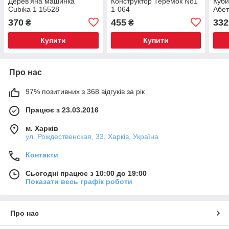
Дерев'яна машинка
Конструктор Теремок No1
Куби
Cubika 1 15528
1-064
Абет
370
455
332
₴
₴
Купити
Купити
Про нас
97% позитивних з 368 відгуків за рік
Працює з 23.03.2016
м. Харків
ул. Рождественская, 33, Харків, Україна
Контакти
Сьогодні працює з 10:00 до 19:00
Показати весь графік роботи
Про нас