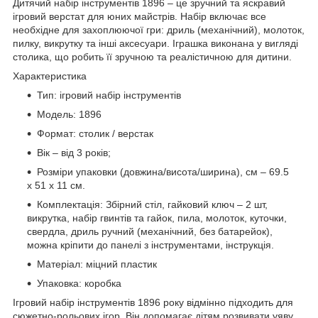
Дитячий набір інструментів 1896 – це зручний та яскравий
ігровий верстат для юних майстрів. Набір включає все
необхідне для захоплюючої гри: дриль (механічний), молоток,
пилку, викрутку та інші аксесуари. Іграшка виконана у вигляді
столика, що робить її зручною та реалістичною для дитини.
Характеристика
Тип: ігровий набір інструментів
Модель: 1896
Формат: столик / верстак
Вік – від 3 років;
Розміри упаковки (довжина/висота/ширина), см – 69.5
х 51 х 11 см.
Комплектація: Збірний стіл, гайковий ключ – 2 шт,
викрутка, набір гвинтів та гайок, пила, молоток, куточки,
свердла, дриль ручний (механічний, без батарейок),
можна кріпити до панелі з інструментами, інструкція.
Матеріал: міцний пластик
Упаковка: коробка
Ігровий набір інструментів 1896 року відмінно підходить для
сюжетно-рольових ігор. Він допомагає дітям розвивати уяву,