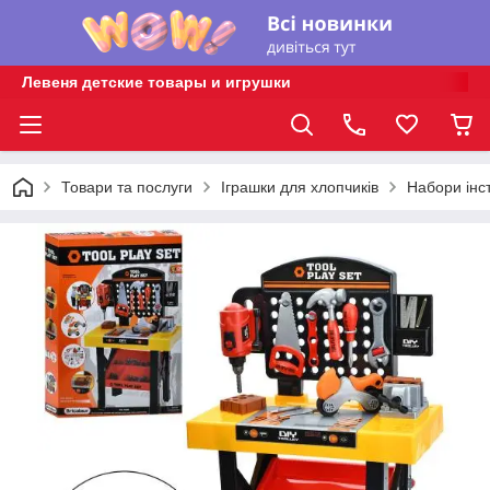
Левеня детские товары и игрушки
Товари та послуги
Іграшки для хлопчиків
Набори інс