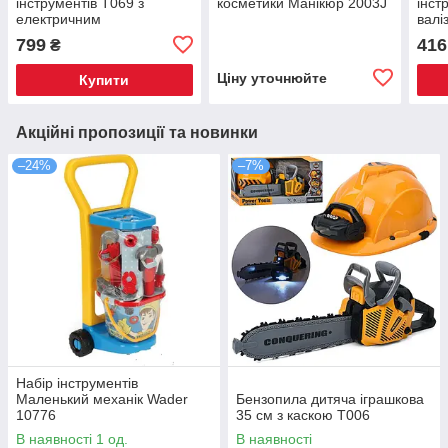
інструментів T069 з
косметики Манікюр 2003J
інст
електричним
валі
шуруповертом,
799
416
₴
шліфмашиною та пилкою
Ціну уточнюйте
Купити
Акційні пропозиції та новинки
–24%
–7%
Набір інструментів
Маленький механік Wader
Бензопила дитяча іграшкова
10776
35 см з каскою T006
В наявності 1 од.
В наявності