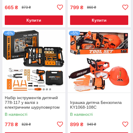
665
799
₴
₴
873 ₴
860 ₴
Купити
Купити
–6%
–5%
Набір інструментів дитячий
778-117 у валізі з
Іграшка дитяча Бензопила
електричним шуруповертом
KY1068-108С
В наявності
В наявності
778
899
₴
₴
828 ₴
949 ₴