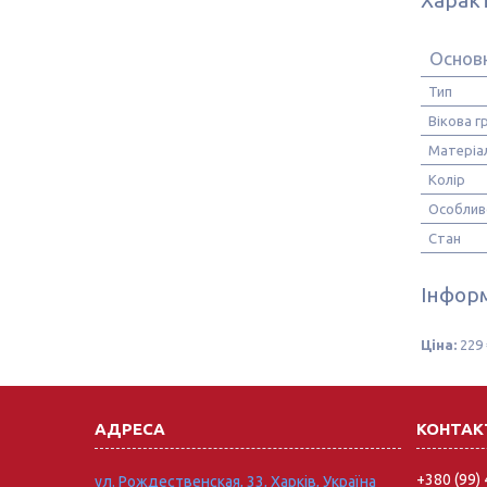
Основ
Тип
Вікова г
Матеріа
Колір
Особлив
Стан
Інформ
Ціна:
229 
+380 (99)
ул. Рождественская, 33, Харків, Україна