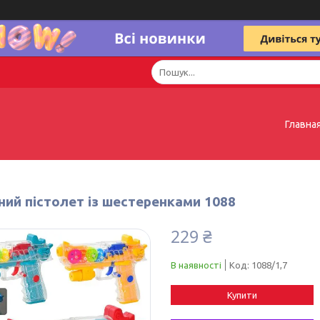
Главна
ний пістолет із шестеренками 1088
229 ₴
В наявності
Код:
1088/1,7
Купити