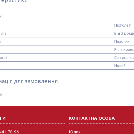
ні
Пістолет
рупа
Від 3 років
л
Пластик
Різні коль
ості
Світлові е
Новий
ація для замовлення
₴
 441-78-96
Юлия