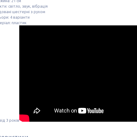
жина: 21 см
ти: світло, звук, вібрація
довані шестерні з рухом
ори: 4 варіанти
еріал: пластик
 від 3 років
теристики