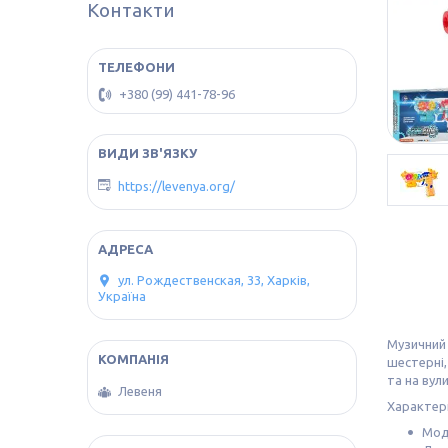
Контакти
+380 (99) 441-78-96
https://levenya.org/
ул. Рождественская, 33, Харків,
Україна
Музичний 
шестерні,
та на вули
Левеня
Характер
Мод