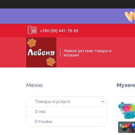
+380 (99) 441-78-96
Левеня детские товары и
игрушки
Музич
Товары и услуги
О нас
Отзывы