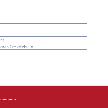
ори
фекти, Звукові ефекти