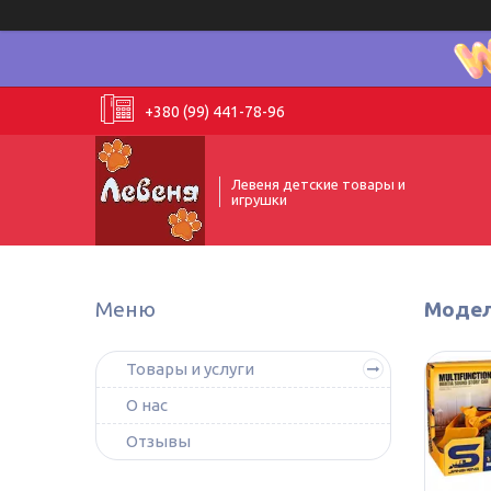
+380 (99) 441-78-96
Левеня детские товары и
игрушки
Модел
Товары и услуги
О нас
Отзывы