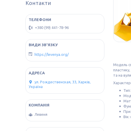
Контакти
+380 (99) 441-78-96
https://levenya.org/
Модель сп
пластику,
та на вули
ул. Рождественская, 33, Харків,
Характер
Україна
Тип
Мод
Мат
Функ
При
Левеня
Вік: