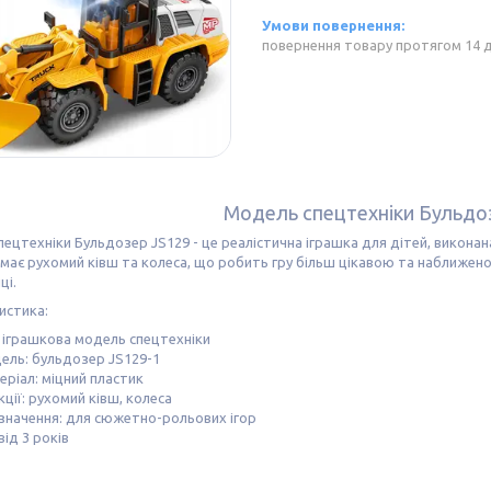
повернення товару протягом 14 
Модель спецтехніки Бульдо
ецтехніки Бульдозер JS129 - це реалістична іграшка для дітей, виконана 
 має рухомий ківш та колеса, що робить гру більш цікавою та наближен
ці.
истика:
: іграшкова модель спецтехніки
ель: бульдозер JS129-1
еріал: міцний пластик
ції: рухомий ківш, колеса
значення: для сюжетно-рольових ігор
 від 3 років