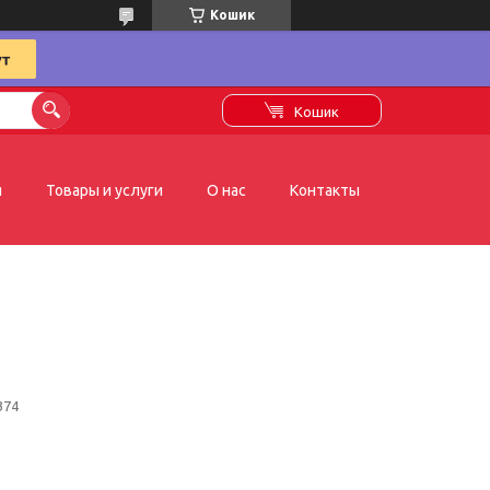
Кошик
Кошик
я
Товары и услуги
О нас
Контакты
374