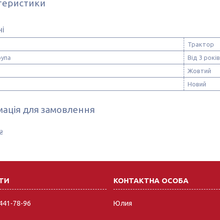
теристики
ні
Трактор
рупа
Від 3 років
Жовтий
Новий
ація для замовлення
₴
 441-78-96
Юлия