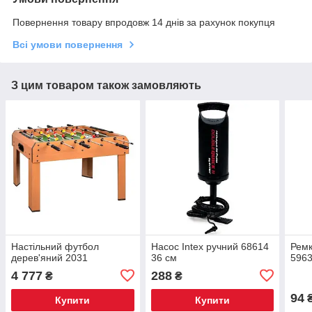
Повернення товару впродовж 14 днів за рахунок покупця
Всі умови повернення
З цим товаром також замовляють
Настільний футбол
Насос Intex ручний 68614
Ремк
дерев'яний 2031
36 см
596
4 777
288
₴
₴
94
Купити
Купити