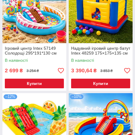
Ігровий центр Intex 57149
Надувний ігровий центр батут
Солодощі 295*191*130 см
Intex 48259 175×175×135 см
В наявності
В наявності
2 699
3 390,64
₴
₴
3 254 ₴
3 853 ₴
Купити
Купити
–12%
–10%