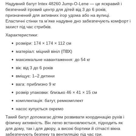
Надувний батут Intex 48260 Jump-O-Lene — це яскравий і
безпечний ігровий центр для дітей від 3 до 6 років,
призначений для активних ігор удома або на вулиці.
Еластичні стінки та м’яке надувне дно забезпечують комфорт і
захист під час стрибків.
Характеристики:
розміри: 174 × 174 × 112 см
матеріал: міцний вініл (ПВХ)
максимальне навантаження: до 54 кг
вік: від 3 до 6 років
вміщує: 1–2 дитини
вага: приблизно 9 кг
розмір упаковки: близько 46 × 41 × 15 см
комплектація: батут, ремкомплект
насос купується окремо
Такий батут допомагає дітям розвивати координацію рухів і
фізичну активність. Він легко встановлюється, підходить як
для дому, так і для двору, а високі бортики й сітчасті вікна
забезпечують безпеку та вентиляцію під час гри.