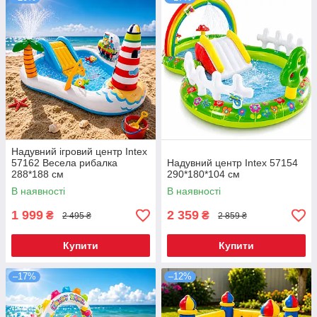
Надувний ігровий центр Intex
57162 Весела рибалка
Надувний центр Intex 57154
288*188 см
290*180*104 см
В наявності
В наявності
1 999
2 359
₴
₴
2 495 ₴
2 859 ₴
Купити
Купити
–17%
–12%