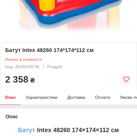
Батут Intex 48260 174*174*112 см
Немає в наявності
Код: 48260/38.96
Роздріб
2 358
₴
Опис
Характеристики
Доставка
Оплата
Умови п
Опис
Батут
Intex 48260 174×174×112 см