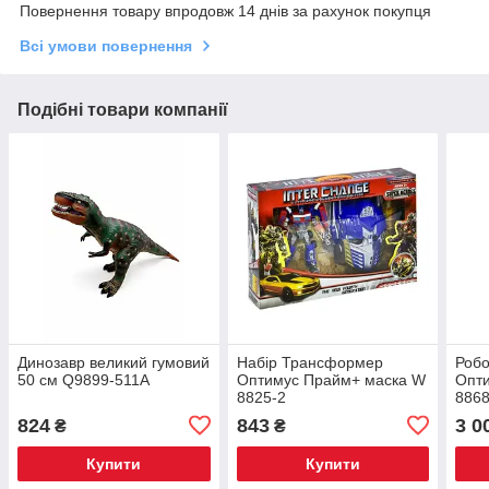
Повернення товару впродовж 14 днів за рахунок покупця
Всі умови повернення
Подібні товари компанії
Динозавр великий гумовий
Набір Трансформер
Роб
50 см Q9899-511A
Оптимус Прайм+ маска W
Опти
8825-2
8868
824
843
3 0
₴
₴
Купити
Купити