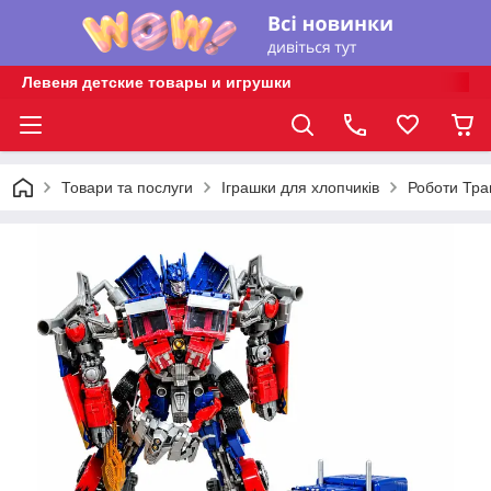
Левеня детские товары и игрушки
Товари та послуги
Іграшки для хлопчиків
Роботи Тр