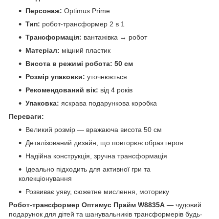
Персонаж:
Optimus Prime
Тип:
робот-трансформер 2 в 1
Трансформація:
вантажівка ↔ робот
Матеріал:
міцний пластик
Висота в режимі робота:
50 см
Розмір упаковки:
уточнюється
Рекомендований вік:
від 4 років
Упаковка:
яскрава подарункова коробка
Переваги:
Великий розмір — вражаюча висота 50 см
Деталізований дизайн, що повторює образ героя
Надійна конструкція, зручна трансформація
Ідеально підходить для активної гри та
колекціонування
Розвиває уяву, сюжетне мислення, моторику
Робот-трансформер Оптимус Прайм W8835A
— чудовий
подарунок для дітей та шанувальників трансформерів будь-