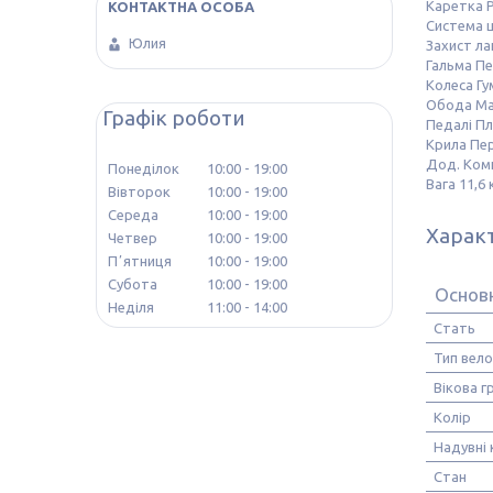
Каретка Р
Система 
Юлия
Захист ла
Гальма Пе
Колеса Гу
Обода Маг
Графік роботи
Педалі Пл
Крила Пе
Дод. Комп
Понеділок
10:00
19:00
Вага 11,6 к
Вівторок
10:00
19:00
Середа
10:00
19:00
Харак
Четвер
10:00
19:00
Пʼятниця
10:00
19:00
Субота
10:00
19:00
Основ
Неділя
11:00
14:00
Стать
Тип вел
Вікова г
Колір
Надувні 
Стан