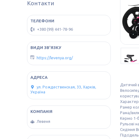
Контакти
+380 (99) 441-78-96
https://levenya.org/
Дитячий в
ул. Рождественская, 33, Харків,
Велосипед
Україна
користува
Характер
Рамер ко
Рама/вилк
Кермо 1-б
Левеня
Рульові н
Сидіння В
Підсідель