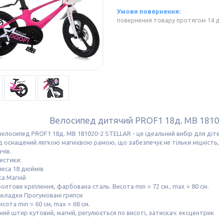
повернення товару протягом 14 
Велосипед дитячий PROF1 18д. MB 181
елосипед PROF1 18д. MB 181020-2 STELLAR - це ідеальний вибір для дітей
 оснащений легкою магнієвою рамою, що забезпечує не тільки міцність,
чів.
истики:
леса 18 дюймів
а Магній
олтове кріплення, фарбована сталь. Висота min = 72 см., max = 80 см.
акладки Прогумовані грипси
исота min = 60 см, max = 68 см.
ний штир кутовий, магній, регулюється по висоті, затискач: ексцентрик