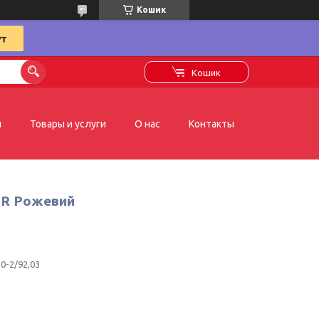
Кошик
Кошик
я
Товары и услуги
О нас
Контакты
AR Рожевий
0-2/92,03