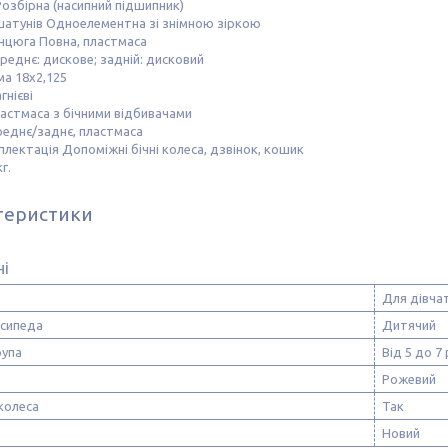
озбірна (насипний підшипник)
шатунів Одноелементна зі знімною зіркою
нцюга Повна, пластмаса
реднє: дискове; задній: дисковий
ма 18х2,125
нієві
астмаса з бічними відбивачами
реднє/заднє, пластмаса
лектація Допоміжні бічні колеса, дзвінок, кошик
г.
теристики
ні
Для дівча
осипеда
Дитячий
рупа
Від 5 до 7 
Рожевий
колеса
Так
Новий