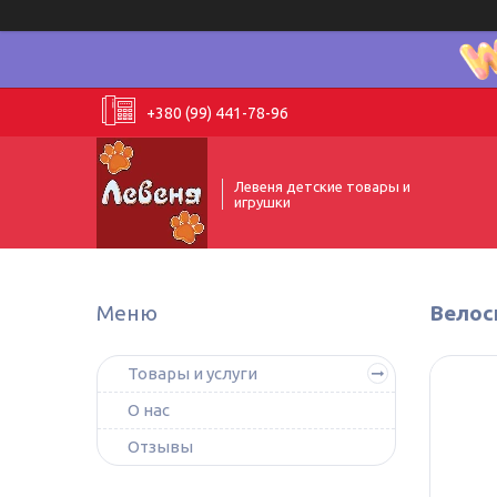
+380 (99) 441-78-96
Левеня детские товары и
игрушки
Велос
Товары и услуги
О нас
Отзывы