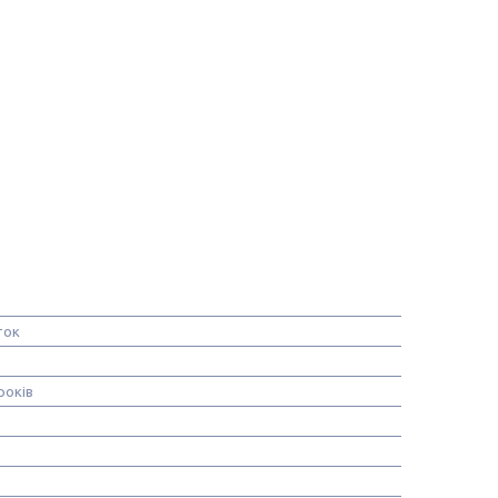
ток
років