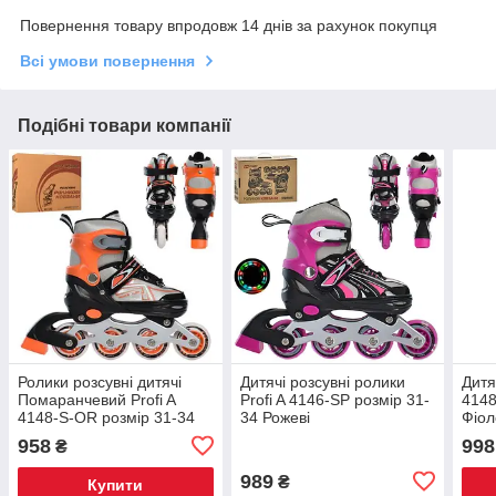
Повернення товару впродовж 14 днів за рахунок покупця
Всі умови повернення
Подібні товари компанії
Ролики розсувні дитячі
Дитячі розсувні ролики
Дитя
Помаранчевий Profi A
Profi A 4146-SP розмір 31-
4148
4148-S-OR розмір 31-34
34 Рожеві
Фіол
958
998
₴
989
₴
Купити