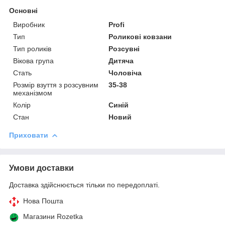
Основні
Виробник
Profi
Тип
Роликові ковзани
Тип роликів
Розсувні
Вікова група
Дитяча
Стать
Чоловіча
Розмір взуття з розсувним
35-38
механізмом
Колір
Синій
Стан
Новий
Приховати
Умови доставки
Доставка здійснюється тільки по передоплаті.
Нова Пошта
Магазини Rozetka