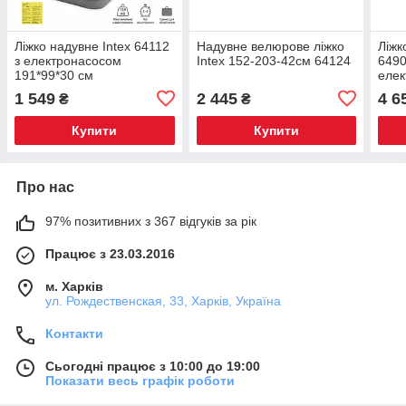
Ліжко надувне Intex 64112
Надувне велюрове ліжко
Ліжк
з електронасосом
Intex 152-203-42см 64124
6490
191*99*30 см
еле
203*
1 549
2 445
4 6
₴
₴
Купити
Купити
Про нас
97% позитивних з 367 відгуків за рік
Працює з 23.03.2016
м. Харків
ул. Рождественская, 33, Харків, Україна
Контакти
Сьогодні працює з 10:00 до 19:00
Показати весь графік роботи