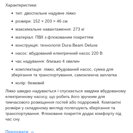
Характеристики:
тип: двоспальне надувне ліжко
розміри: 152 × 203 × 46 см
максимальне навантаження: 273 кг
матеріал: ПВХ з флокованим покриттям
конструкція: технологія Dura-Beam Deluxe
насос: вбудований електричний насос 220 В
час надування: близько 4 хвилин
комплектація: ліжко, вбудований насос, сумка для
зберігання та транспортування, самоклеюча заплатка
колір: бежевий
Ліжко швидко надувається і спускається завдяки вбудованому
електричному насосу, що робить його зручним для
тимчасового розміщення гостей або подорожей. Компактні
розміри у складеному вигляді полегшують зберігання та
транспортування. Флоковане покриття додає комфорту під
час сну.
Приховати