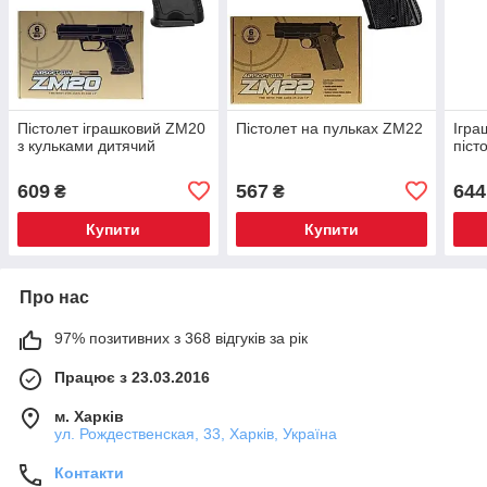
Пістолет іграшковий ZM20
Пістолет на пульках ZM22
Ігра
з кульками дитячий
піст
609
567
644
₴
₴
Купити
Купити
Про нас
97% позитивних з 368 відгуків за рік
Працює з 23.03.2016
м. Харків
ул. Рождественская, 33, Харків, Україна
Контакти