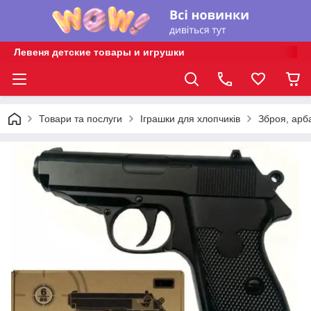
Левеня детские товары и игрушки
Товари та послуги
Іграшки для хлопчиків
Зброя, арб