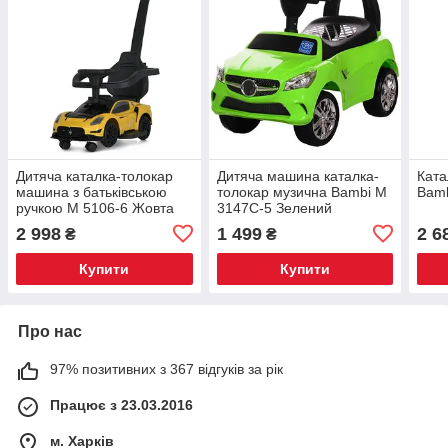
Дитяча каталка-толокар
Дитяча машина каталка-
Ката
машина з батьківською
толокар музична Bambi M
Bamb
ручкою M 5106-6 Жовта
3147C-5 Зелений
2 998
1 499
2 6
₴
₴
Купити
Купити
Про нас
97% позитивних з 367 відгуків за рік
Працює з 23.03.2016
м. Харків