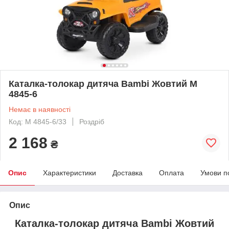
Каталка-толокар дитяча Bambi Жовтий M
4845-6
Немає в наявності
Код: M 4845-6/33
Роздріб
2 168
₴
Опис
Характеристики
Доставка
Оплата
Умови п
Опис
Каталка-толокар дитяча Bambi Жовтий