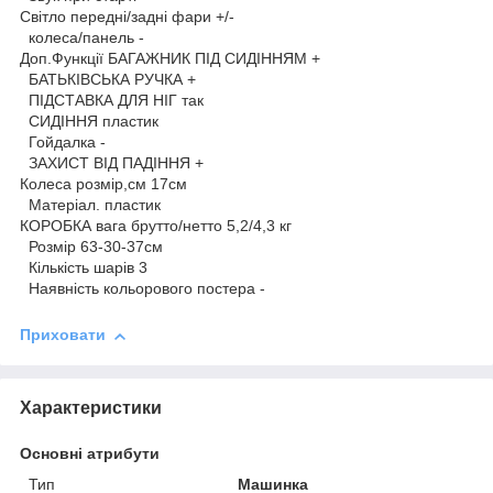
Світло передні/задні фари +/-
колеса/панель -
Доп.Функції БАГАЖНИК ПІД СИДІННЯМ +
БАТЬКІВСЬКА РУЧКА +
ПІДСТАВКА ДЛЯ НІГ так
СИДІННЯ пластик
Гойдалка -
ЗАХИСТ ВІД ПАДІННЯ +
Колеса розмір,см 17см
Матеріал. пластик
КОРОБКА вага брутто/нетто 5,2/4,3 кг
Розмір 63-30-37см
Кількість шарів 3
Наявність кольорового постера -
Приховати
Характеристики
Основні атрибути
Тип
Машинка