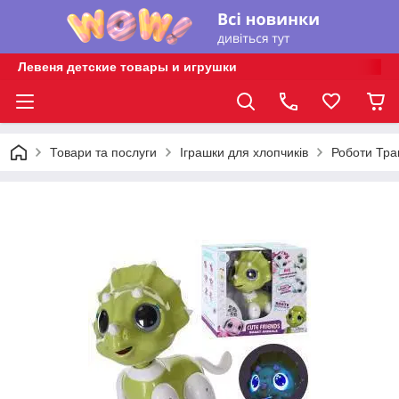
Левеня детские товары и игрушки
Товари та послуги
Іграшки для хлопчиків
Роботи Тр