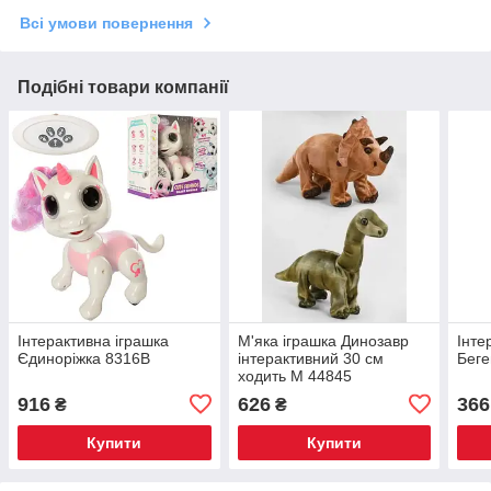
Всі умови повернення
Подібні товари компанії
Інтерактивна іграшка
М'яка іграшка Динозавр
Інте
Єдиноріжка 8316B
інтерактивний 30 см
Беге
ходить М 44845
916
626
366
₴
₴
Купити
Купити