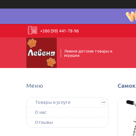
+380 (99) 441-78-96
Левеня детские товары и
игрушки
Самок
Товары и услуги
О нас
Отзывы