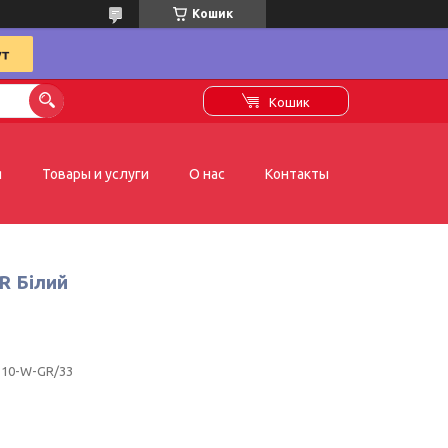
Кошик
Кошик
я
Товары и услуги
О нас
Контакты
R Білий
-10-W-GR/33