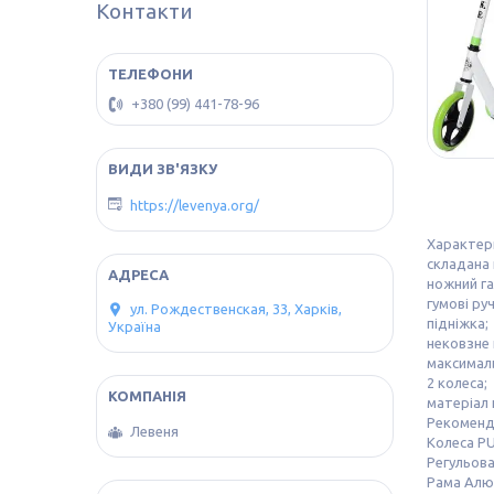
Контакти
+380 (99) 441-78-96
https://levenya.org/
Характер
складана 
ножний га
гумові руч
ул. Рождественская, 33, Харків,
підніжка;
Україна
нековзне
максималь
2 колеса;
матеріал 
Рекомендо
Левеня
Колеса PU
Регульова
Рама Алю