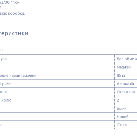
52/30-11см
й
вки: коробка.
теристики
ні
рупа
Без обмеж
Міський
льне навантаження
85 кг
л рами
Алюміній
кція
Складана
 коліс
2
Білий
Новий
к
iTrike