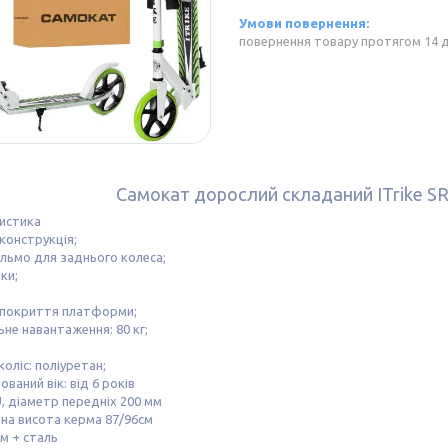
повернення товару протягом 14 
Самокат дорослий складаний ITrike SR
истика
конструкція;
льмо для заднього колеса;
ки;
 покриття платформи;
не навантаження: 80 кг;
коліс: поліуретан;
ваний вік: від 6 років
, діаметр передніх 200 мм
на висота керма 87/96см
м + сталь