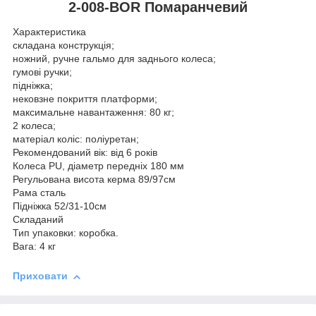
2-008-BOR Помаранчевий
Характеристика
складана конструкція;
ножний, ручне гальмо для заднього колеса;
гумові ручки;
підніжка;
нековзне покриття платформи;
максимальне навантаження: 80 кг;
2 колеса;
матеріал коліс: поліуретан;
Рекомендований вік: від 6 років
Колеса PU, діаметр передніх 180 мм
Регульована висота керма 89/97см
Рама сталь
Підніжка 52/31-10см
Складаний
Тип упаковки: коробка.
Вага: 4 кг
Приховати