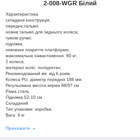
2-008-WGR Білий
Характеристика
складана конструкція;
переднє гальмо
ножне гальмо для заднього колеса;
гумові ручки;
підніжка;
нековзне покриття платформи;
максимальне навантаження: 80 кг;
2 колеса;
матеріал коліс: поліуретан;
Рекомендований вік: від 6 років
Колеса PU, діаметр передніх 188 мм
Регульована висота керма 88/97 см
Рама сталь
Підніжка 52-10 см
Складаний
Тип упаковки: коробка.
Вага: 4 кг
Приховати