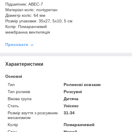
Підшипник: ABEC-7
Матеріал коліс: поліуретан
Діаметр коліс: 64 мм
Розмір упаковки: 35х27, 5х10, 5 см
Колір: Помаранчевий
мембранна вентиляція
Приховати
Характеристики
Основні
Тип
Роликові ковзани
Тип роликів
Розсувні
Вікова група
Дитяча
Стать
Унісекс
Розмір взуття з розсувним
31-34
механізмом
Колір
Помаранчевий
Стан
Новий