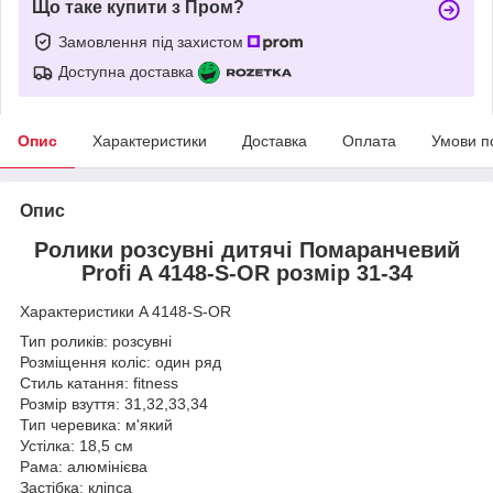
Що таке купити з Пром?
Замовлення під захистом
Доступна доставка
Опис
Характеристики
Доставка
Оплата
Умови п
Опис
Ролики розсувні дитячі Помаранчевий
Profi A 4148-S-OR розмір 31-34
Характеристики A 4148-S-OR
Тип роликів: розсувні
Розміщення коліс: один ряд
Стиль катання: fitness
Розмір взуття: 31,32,33,34
Тип черевика: м'який
Устілка: 18,5 см
Рама: алюмінієва
Застібка: кліпса