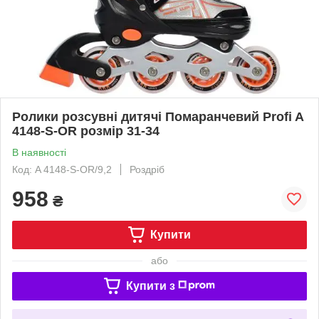
Ролики розсувні дитячі Помаранчевий Profi A
4148-S-OR розмір 31-34
В наявності
Код: A 4148-S-OR/9,2
Роздріб
958
₴
Купити
або
Купити з