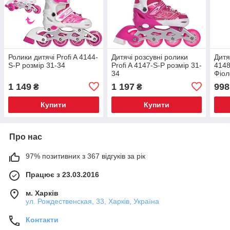
Ролики дитячі Profi A 4144-
Дитячі розсувні ролики
Дитя
S-P розмір 31-34
Profi A 4147-S-P розмір 31-
4148
34
Фіол
1 149
1 197
998
₴
₴
Купити
Купити
Про нас
97% позитивних з 367 відгуків за рік
Працює з 23.03.2016
м. Харків
ул. Рождественская, 33, Харків, Україна
Контакти