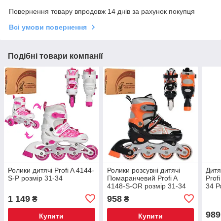
Повернення товару впродовж 14 днів за рахунок покупця
Всі умови повернення
Подібні товари компанії
Ролики дитячі Profi A 4144-
Ролики розсувні дитячі
Дитя
S-P розмір 31-34
Помаранчевий Profi A
Prof
4148-S-OR розмір 31-34
34 Р
1 149
958
₴
₴
989
Купити
Купити