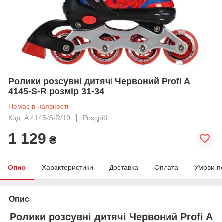
Ролики розсувні дитячі Червоний Profi A
4145-S-R розмір 31-34
Немає в наявності
Код: A 4145-S-R/19
Роздріб
1 129
₴
Опис
Характеристики
Доставка
Оплата
Умови п
Опис
Ролики розсувні дитячі Червоний Profi A