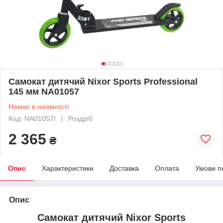
Самокат дитячий Nixor Sports Professional
145 мм NA01057
Немає в наявності
Код: NA01057/
Роздріб
2 365
₴
Опис
Характеристики
Доставка
Оплата
Умови п
Опис
Самокат дитячий Nixor Sports