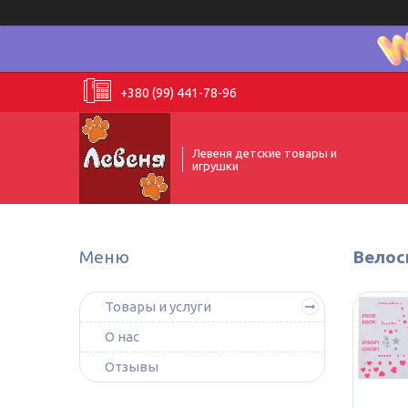
+380 (99) 441-78-96
Левеня детские товары и
игрушки
Велос
Товары и услуги
О нас
Отзывы