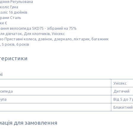
діння Регульована
коліс Гума
оліс 16 дюймів
 рами Сталь
ки Є
ання велосипеда SKD75 - зібраний на 75%
ля дівчаток, Для хлопчиків, Унісекс
 Приставні колеса, дзвінок, дзеркало, ліхтарик, багажник
, 5 років, 6 років
теристики
ні
Унісекс
осипеда
Дитячий
рупа
Від 5 до 7 
Блакитний
ація для замовлення