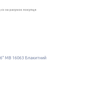
днів
за рахунок покупця
16" MB 16063 Блакитний