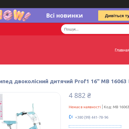
Главна
ипед двоколісний дитячий Prof1 16" MB 16063
4 882 ₴
Немає в наявності
Код:
MB 16063
+380 (99) 441-78-96