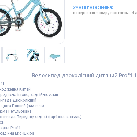
повернення товару протягом 14 
Велосипед двоколісний дитячий Prof1 
of1
оходження Китай
ереднє-кліщове; задній-ножний
сипеда Двоколісний
нцюга Повний (пластик)
ерма Регульована
лосипеда Переднє/заднє (фарбована сталь)
са
арка Prof1
сидіння Еко-шкіра