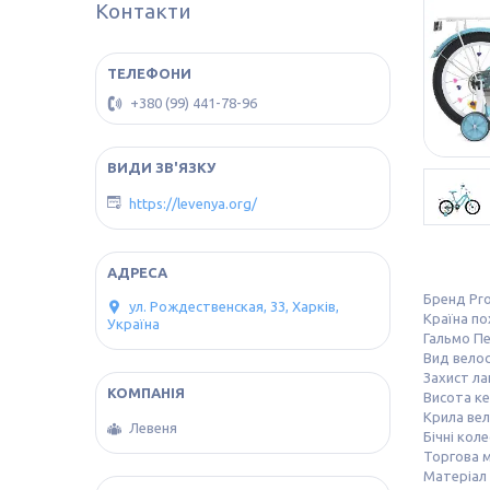
Контакти
+380 (99) 441-78-96
https://levenya.org/
Бренд Pr
ул. Рождественская, 33, Харків,
Країна п
Україна
Гальмо П
Вид вело
Захист ла
Висота к
Крила ве
Левеня
Бічні коле
Торгова м
Матеріал 