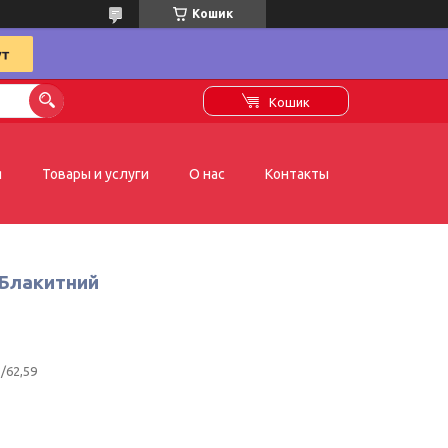
Кошик
Кошик
я
Товары и услуги
О нас
Контакты
 Блакитний
/62,59