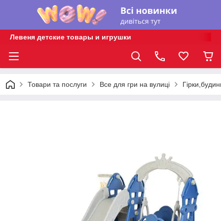
Левеня детские товары и игрушки
Товари та послуги
Все для гри на вулиці
Гірки,будин