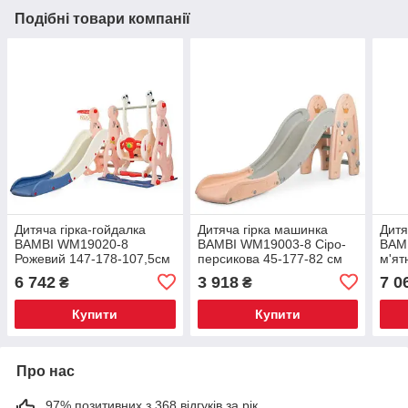
Подібні товари компанії
Дитяча гірка-гойдалка
Дитяча гірка машинка
Дитя
BAMBI WM19020-8
BAMBI WM19003-8 Сіро-
BAMB
Рожевий 147-178-107,5см
персикова 45-177-82 см
м'ят
6 742
3 918
7 0
₴
₴
Купити
Купити
Про нас
97% позитивних з 368 відгуків за рік