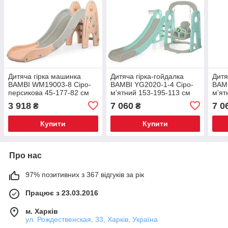
Дитяча гірка машинка
Дитяча гірка-гойдалка
Дитя
BAMBI WM19003-8 Сіро-
BAMBI YG2020-1-4 Сіро-
BAMB
персикова 45-177-82 см
м'ятний 153-195-113 см
м'ят
3 918
7 060
7 0
₴
₴
Купити
Купити
Про нас
97% позитивних з 367 відгуків за рік
Працює з 23.03.2016
м. Харків
ул. Рождественская, 33, Харків, Україна