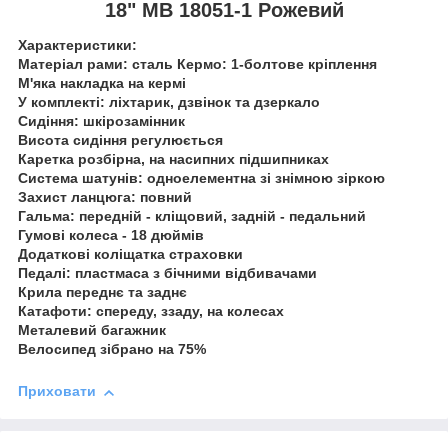
18" MB 18051-1 Рожевий
Характеристики:
Матеріал рами: сталь Кермо: 1-болтове кріплення
М'яка накладка на кермі
У комплекті: ліхтарик, дзвінок та дзеркало
Сидіння: шкірозамінник
Висота сидіння регулюється
Каретка розбірна, на насипних підшипниках
Система шатунів: одноелементна зі знімною зіркою
Захист ланцюга: повний
Гальма: передній - кліщовий, задній - педальний
Гумові колеса - 18 дюймів
Додаткові коліщатка страховки
Педалі: пластмаса з бічними відбивачами
Крила переднє та заднє
Катафоти: спереду, ззаду, на колесах
Металевий багажник
Велосипед зібрано на 75%
Приховати