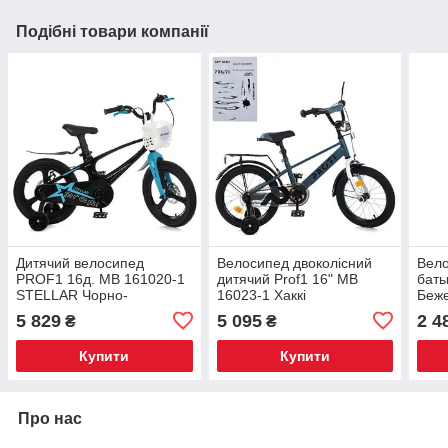
Подібні товари компанії
Дитячий велосипед
Велосипед двоколісний
Вело
PROF1 16д. MB 161020-1
дитячий Prof1 16" MB
бать
STELLAR Чорно-
16023-1 Хаккі
Беж
блакитний
1037
5 829
5 095
2 4
₴
₴
Купити
Купити
Про нас